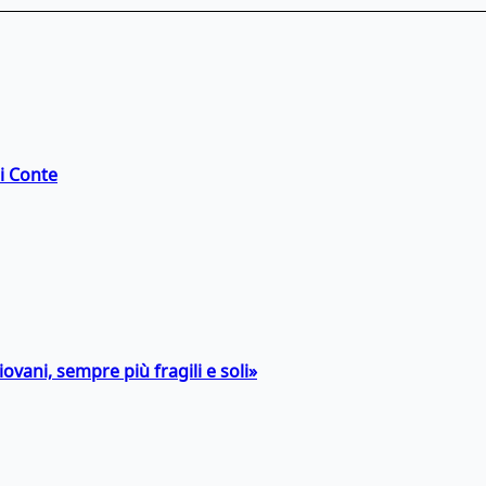
di Conte
ovani, sempre più fragili e soli»