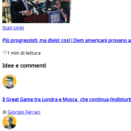
Stati Uniti
Più progressisti, ma divisi: così i Dem americani provano a 
1 min di lettura
Idee e commenti
Il Great Game tra Londra e Mosca che continua (indistur
di
Giorgio Ferrari