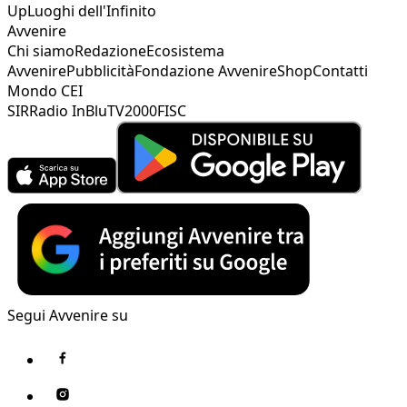
Up
Luoghi dell'Infinito
Avvenire
Chi siamo
Redazione
Ecosistema
Avvenire
Pubblicità
Fondazione Avvenire
Shop
Contatti
Mondo CEI
SIR
Radio InBlu
TV2000
FISC
Segui Avvenire su