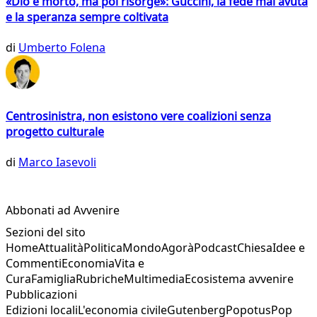
«Dio è morto, ma poi risorge»: Guccini, la fede mai avuta
e la speranza sempre coltivata
di
Umberto Folena
Centrosinistra, non esistono vere coalizioni senza
progetto culturale
di
Marco Iasevoli
Abbonati ad Avvenire
Sezioni del sito
Home
Attualità
Politica
Mondo
Agorà
Podcast
Chiesa
Idee e
Commenti
Economia
Vita e
Cura
Famiglia
Rubriche
Multimedia
Ecosistema avvenire
Pubblicazioni
Edizioni locali
L'economia civile
Gutenberg
Popotus
Pop