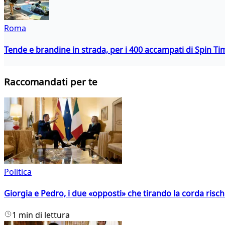
Roma
Tende e brandine in strada, per i 400 accampati di Spin T
Raccomandati per te
Politica
Giorgia e Pedro, i due «opposti» che tirando la corda risc
1 min di lettura