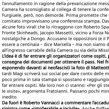
l’annullamento in ragione della prevaricazione messa
Camera ha sconsigliato al collega di tenere la conf
Furgiuele, però, non demorde. Prima promette che ri
comitato improvvisano una conferenza stampa. Davan
alcune foto virali che lo ritraggono con Roberto Spad
Fronte Skinheads, Jacopo Massetti, vicino a Forza 
nostalgiche a Dongo. Accusano le opposizioni (e il P
essere a centinaia – dice Marsella – ma non siamo d
all’ingresso carrabile della Camera su via della Miss
L’idea è di far entrare gli organizzatori come ospiti
consegna dei documenti per ottenere il pass. Nel fr
esponendo davanti ai neofascisti la foto di Matteotti
tardi Magi scriverà sui social per dare conto delle 
poco prima in sala stampa si spostano e raggiungono 
far entrare ospiti. Ma loro non ci stanno: «Per gli 
le visite», argomenta Fratoianni. Passano pochi minuti
inedito.
Da fuori è Roberto Vannacci a commentare l’accaduto:
sinistra come «intollerabile e incivile».
Anche Raffael