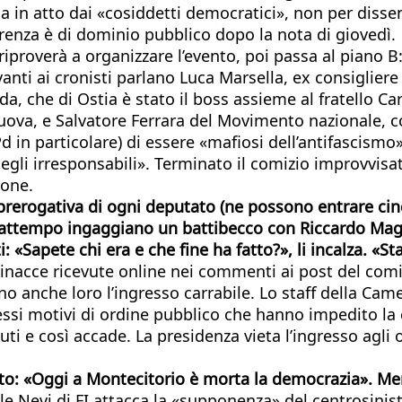
 in atto dai «cosiddetti democratici», non per dissens
erenza è di dominio pubblico dopo la nota di giovedì.
proverà a organizzare l’evento, poi passa al piano B
ti ai cronisti parlano Luca Marsella, ex consiglier
a, che di Ostia è stato il boss assieme al fratello Car
Nuova, e Salvatore Ferrara del Movimento nazionale, 
d in particolare) di essere «mafiosi dell’antifascismo
egli irresponsabili». Terminato il comizio improvvisa
ione.
, prerogativa di ogni deputato (ne possono entrare cin
attempo ingaggiano un battibecco con Riccardo Magi. 
: «Sapete chi era e che fine ha fatto?», li incalza. «S
minacce ricevute online nei commenti ai post del comi
anche loro l’ingresso carrabile. Lo staff della Camera
stessi motivi di ordine pubblico che hanno impedito l
 e così accade. La presidenza vieta l’ingresso agli osp
 «Oggi a Montecitorio è morta la democrazia». Mentre 
e Nevi di FI attacca la «supponenza» del centrosinistr