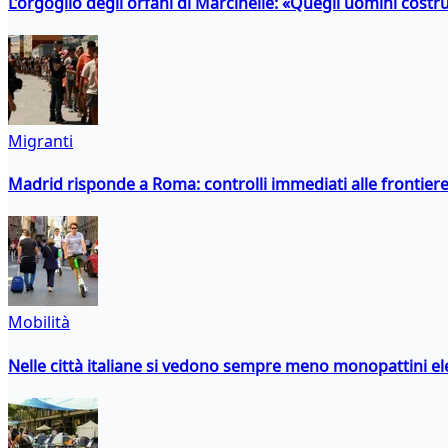
L’orgoglio degli orfani di Marcinelle: «Quegli uomini costr
Migranti
Madrid risponde a Roma: controlli immediati alle frontiere p
Mobilità
Nelle città italiane si vedono sempre meno monopattini ele