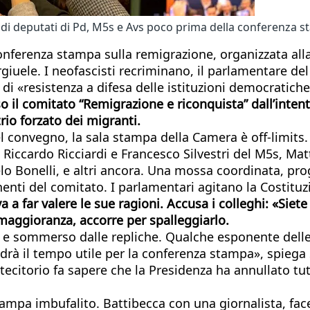
i deputati di Pd, M5s e Avs poco prima della conferenza st
la conferenza stampa sulla remigrazione, organizzata al
iuele. I neofascisti recriminano, il parlamentare de
 di «resistenza a difesa delle istituzioni democratiche
il comitato “Remigrazione e riconquista” dall’intento
rio forzato dei migranti.
del convegno, la sala stampa della Camera è off-limits.
 Riccardo Ricciardi e Francesco Silvestri del M5s, Mat
elo Bonelli, e altri ancora. Una mossa coordinata, p
enti del comitato. I parlamentari agitano la Costituzio
a a far valere le sue ragioni. Accusa i colleghi: «Siete
maggioranza, accorre per spalleggiarlo.
 e sommerso dalle repliche. Qualche esponente delle 
il tempo utile per la conferenza stampa», spiega Si
ecitorio fa sapere che la Presidenza ha annullato tu
stampa imbufalito. Battibecca con una giornalista, f