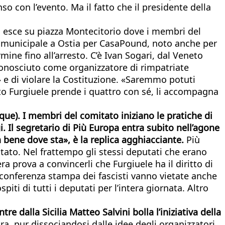
o con l’evento. Ma il fatto che il presidente della
: esce su piazza Montecitorio dove i membri del
e municipale a Ostia per CasaPound, noto anche per
mine fino all’arresto. C’è Ivan Sogari, dal Veneto
conosciuto come organizzatore di rimpatriate
» e di violare la Costituzione. «Saremmo potuti
to Furgiuele prende i quattro con sé, li accompagna
que). I membri del comitato iniziano le pratiche di
Il segretario di Più Europa entra subito nell’agone
ta bene dove sta», è la replica agghiacciante.
Più
tato. Nel frattempo gli stessi deputati che erano
 prova a convincerli che Furgiuele ha il diritto di
a conferenza stampa dei fascisti vanno vietate anche
iti di tutti i deputati per l’intera giornata. Altro
dalla Sicilia Matteo Salvini bolla l’iniziativa della
a, pur dissociandosi dalle idee degli organizzatori