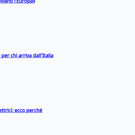
uivano l’Europa»
er chi arriva dall'Italia
ttrici: ecco perché