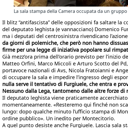
La sala stampa della Camera occupata da un gruppo d
Il blitz “antifascista” delle opposizioni fa saltare 
del deputato leghista (e vannacciano) Domenico Furg
ma i deputati del centrosinistra rivendicano l’azione
da giorni di polemiche, che però non hanno dissuaso 
firme per una legge di iniziativa popolare sul rimpat
Già mezz’ora prima dell’orario previsto per l’inizio 
Matteo Orfini, Marco Miccoli e Arturo Scotto del Pd,
portavoce nazionali di Avs, Nicola Fratoianni e Ang
di occupare la sala e impedire l’ingresso degli espon
nulla serve il tentativo di Furgiuele, che entra e prov
Nessuno dalla Lega, tantomeno dalle altre forze di 
Il deputato leghista viene praticamente accerchiato
momentaneamente. «Resteremo qui finché non scadrà 
lungo: dopo qualche minuto l’ufficio stampa di Mont
ordine pubblico». Un inedito per Montecitorio.
A quel punto desiste anche Furgiuele. Lascia sala 