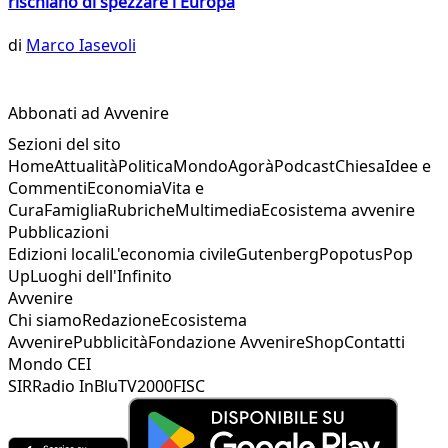
rischiano di spezzare l'Europa
di
Marco Iasevoli
Abbonati ad Avvenire
Sezioni del sito
Home
Attualità
Politica
Mondo
Agorà
Podcast
Chiesa
Idee e
Commenti
Economia
Vita e
Cura
Famiglia
Rubriche
Multimedia
Ecosistema avvenire
Pubblicazioni
Edizioni locali
L'economia civile
Gutenberg
Popotus
Pop
Up
Luoghi dell'Infinito
Avvenire
Chi siamo
Redazione
Ecosistema
Avvenire
Pubblicità
Fondazione Avvenire
Shop
Contatti
Mondo CEI
SIR
Radio InBlu
TV2000
FISC