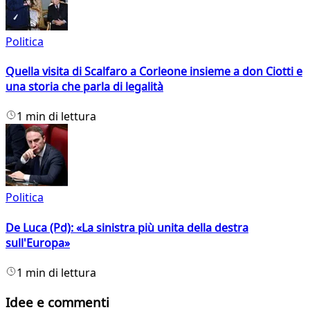
Politica
Quella visita di Scalfaro a Corleone insieme a don Ciotti e
una storia che parla di legalità
1 min di lettura
Politica
De Luca (Pd): «La sinistra più unita della destra
sull'Europa»
1 min di lettura
Idee e commenti