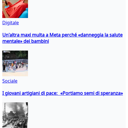
Digitale
Un'altra maxi multa a Meta perché «danneggia la salute
mentale» dei bambini
Sociale
I giovani artigiani di pace: «Portiamo semi di speranza»