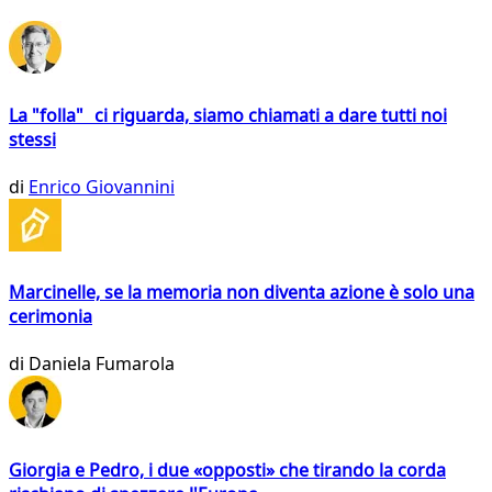
La "folla" ci riguarda, siamo chiamati a dare tutti noi
stessi
di
Enrico Giovannini
Marcinelle, se la memoria non diventa azione è solo una
cerimonia
di
Daniela Fumarola
Giorgia e Pedro, i due «opposti» che tirando la corda