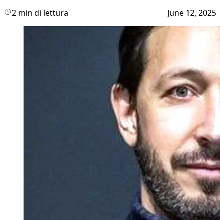
2 min di lettura
June 12, 2025