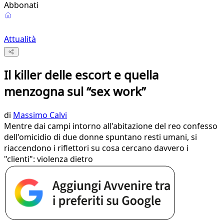
Abbonati
Attualità
Il killer delle escort e quella
menzogna sul “sex work”
di
Massimo Calvi
Mentre dai campi intorno all'abitazione del reo confesso
dell'omicidio di due donne spuntano resti umani, si
riaccendono i riflettori su cosa cercano davvero i
"clienti": violenza dietro