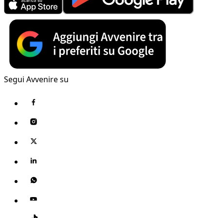
Segui Avvenire su