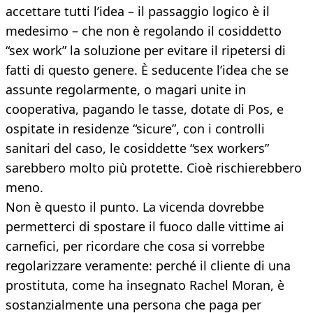
accettare tutti l’idea – il passaggio logico è il
medesimo – che non è regolando il cosiddetto
“sex work” la soluzione per evitare il ripetersi di
fatti di questo genere. È seducente l’idea che se
assunte regolarmente, o magari unite in
cooperativa, pagando le tasse, dotate di Pos, e
ospitate in residenze “sicure”, con i controlli
sanitari del caso, le cosiddette “sex workers”
sarebbero molto più protette. Cioè rischierebbero
meno.
Non è questo il punto. La vicenda dovrebbe
permetterci di spostare il fuoco dalle vittime ai
carnefici, per ricordare che cosa si vorrebbe
regolarizzare veramente: perché il cliente di una
prostituta, come ha insegnato Rachel Moran, è
sostanzialmente una persona che paga per