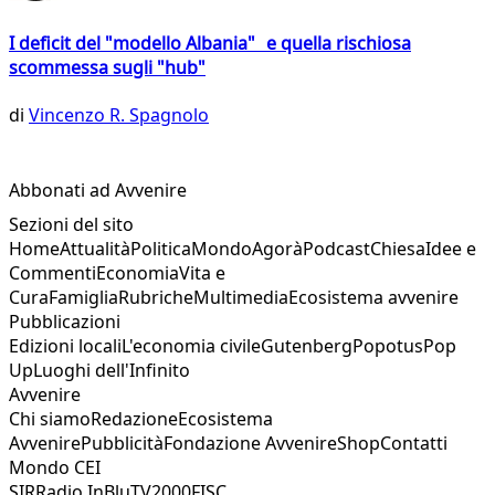
I deficit del "modello Albania" e quella rischiosa
scommessa sugli "hub"
di
Vincenzo R. Spagnolo
Abbonati ad Avvenire
Sezioni del sito
Home
Attualità
Politica
Mondo
Agorà
Podcast
Chiesa
Idee e
Commenti
Economia
Vita e
Cura
Famiglia
Rubriche
Multimedia
Ecosistema avvenire
Pubblicazioni
Edizioni locali
L'economia civile
Gutenberg
Popotus
Pop
Up
Luoghi dell'Infinito
Avvenire
Chi siamo
Redazione
Ecosistema
Avvenire
Pubblicità
Fondazione Avvenire
Shop
Contatti
Mondo CEI
SIR
Radio InBlu
TV2000
FISC