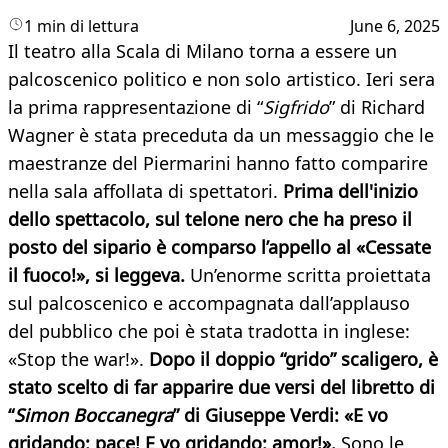
1 min di lettura
June 6, 2025
Il teatro alla Scala di Milano torna a essere un
palcoscenico politico e non solo artistico. Ieri sera
la prima rappresentazione di “
Sigfrido
” di Richard
Wagner è stata preceduta da un messaggio che le
maestranze del Piermarini hanno fatto comparire
nella sala affollata di spettatori.
Prima dell'inizio
dello spettacolo, sul telone nero che ha preso il
posto del sipario è comparso l’appello al «Cessate
il fuoco!», si leggeva.
Un’enorme scritta proiettata
sul palcoscenico e accompagnata dall’applauso
del pubblico che poi è stata tradotta in inglese:
«Stop the war!».
Dopo il doppio “grido” scaligero, è
stato scelto di far apparire due versi del libretto di
“
Simon Boccanegra
” di Giuseppe Verdi: «E vo
gridando: pace! E vo gridando: amor!».
Sono le