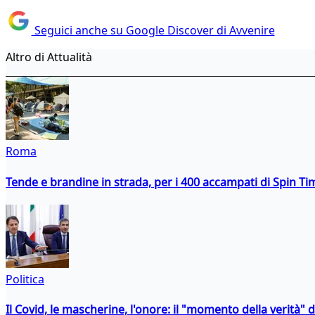
Seguici anche su Google Discover di Avvenire
Altro di Attualità
Roma
Tende e brandine in strada, per i 400 accampati di Spin T
Politica
Il Covid, le mascherine, l'onore: il "momento della verità" 