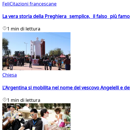
FeliCitazioni francescane
La vera storia della Preghiera semplice, il falso più fam
1 min di lettura
Chiesa
L'Argentina si mobilita nel nome del vescovo Angelelli e dei
1 min di lettura