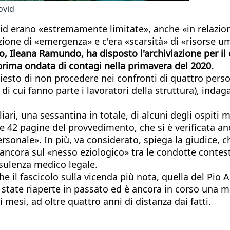
ovid
vid erano «estremamente limitate», anche «in relazion
ione di «emergenza» e c'era «scarsità» di «risorse um
no, Ileana Ramundo, ha disposto l'archiviazione per il 
 prima ondata di contagi nella primavera del 2020.
esto di non procedere nei confronti di quattro persone
di cui fanno parte i lavoratori della struttura), inda
liari, una sessantina in totale, di alcuni degli ospiti 
 42 pagine del provvedimento, che si è verificata anch
rsonale». In più, va considerato, spiega la giudice, ch
 ancora sul «nesso eziologico» tra le condotte contest
sulenza medico legale.
e il fascicolo sulla vicenda più nota, quella del Pio 
 state riaperte in passato ed è ancora in corso una ma
mesi, ad oltre quattro anni di distanza dai fatti.