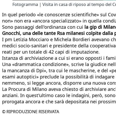
Fotogramma | Visita in casa di riposo al tempo del C
In quel periodo «le conoscenze scientifiche» sul Co
non» non era «ancora specializzato» in quella condiz
Sono passaggi dell'ordinanza con cui
la gip di Mila
Gnocchi, una delle tante Rsa milanesi colpite dalla
I pm Letizia Mocciaro e Michela Bordieri avevano chi
medici socio-sanitari e presidente della cooperativa 
reati per un totale di 42 capi di imputazione.
Istanza di archiviazione a cui si erano opposti i fami
Una «drammatica condizione», scrive la giudice nelle
la mancanza di Dpi», tra cui le mascherine, e del «pe
esami autoptici» preclude la possibilità di indagare
nemmeno, si legge ancora, disporre una nuova con
La Procura di Milano aveva chiesto di archiviare anch
anziani. In quest'ultimo caso le indagini, però, sono
prorogata ancora e che sarà depositata nei prossimi 
© RIPRODUZIONE RISERVATA