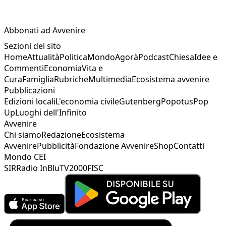
Abbonati ad Avvenire
Sezioni del sito
Home
Attualità
Politica
Mondo
Agorà
Podcast
Chiesa
Idee e
Commenti
Economia
Vita e
Cura
Famiglia
Rubriche
Multimedia
Ecosistema avvenire
Pubblicazioni
Edizioni locali
L'economia civile
Gutenberg
Popotus
Pop
Up
Luoghi dell'Infinito
Avvenire
Chi siamo
Redazione
Ecosistema
Avvenire
Pubblicità
Fondazione Avvenire
Shop
Contatti
Mondo CEI
SIR
Radio InBlu
TV2000
FISC