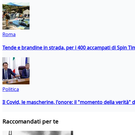
Roma
Tende e brandine in strada, per i 400 accampati di Spin T
Politica
Il Covid, le mascherine, l'onore: il "momento della verità" 
Raccomandati per te