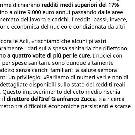
prime dichiarano
redditi medi superiori del 17%
 fino a oltre 9.000 euro annui passando dalle aree
ercato del lavoro e carichi. I redditi bassi, invece,
ione economica del nucleo è condizionata da altri
ra le Acli, «rischiamo che alcuni pilastri
ramente i dati sulla spesa sanitaria che riflettono
o a quattro volte di più per le cure
. I nuclei con
oni per spese sanitarie sono dunque altamente
ddito senza carichi familiari: la salute sembra
enti un privilegio. «Parliamo di numeri veri e non di
ttagliate disponibili sullo stato dei redditi reali
. Questo impoverimento del ceto medio rischia
o
il direttore dell’Iref Gianfranco Zucca
, «la ricerca
retto tra difficoltà economiche persistenti e scarse