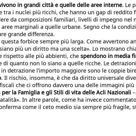
 vivono in grandi città e quelle delle aree interne
. Le 
e tra i nuclei più ricchi, che hanno un gap di reddito
dere da composizioni familiari, livelli di impegno nel m
 aree marginali a quelle urbane. Segno che la condiz
are grande differenza.
questa forbice sempre più larga. Come avvertono anco
 siano più un diritto ma una scelta». Lo mostrano chia
 rispetto alle più abbienti, che
spendono in media fin
re di quanto non lo siano a quelle ricche. Le detrazi
a in detrazione l’importo maggiore sono le coppie bire
o
. Il rischio, insomma, è che da diritto universale div
scali che ci offrono davvero una delle immagini più de
per la Famiglia e gli Stili di vita delle Acli Nazionali
–
enatalità». In altre parole, come ha invece commentat
onferma come il ceto medio sia sempre più fragile, st