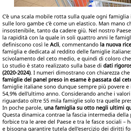
C’è una scala mobile rotta sulla quale ogni famiglia 
sulle loro gambe c’è come un elastico. Man mano che 
insostenibile, tanto da cadere giù. Nel nostro Paese 
la rapidità con la quale in soli quattro anni le fami
definiscono così le
Acli
, commentando
la nuova ric
famiglia e dedicata al reddito delle famiglie italiane
scivolamento del ceto medio, e quindi di coloro che
Lo studio è stato realizzato sulla base di
dati rigoro
(2020-2024)
. I numeri dimostrano con chiarezza che in
famiglie del panel preso in esame è passata dal ceto m
famiglie italiane sono dunque sempre più povere e i
54,9% dell’ultimo anno. Considerando anche i valori 
riguardato oltre 55 mila famiglie solo tra quelle p
In poche parole,
una famiglia su otto negli ultimi q
Questa dinamica contrae la fascia intermedia della p
forbice tra le aree del Paese e tra le fasce sociali –
e bisogna garantire tutela dell’esercizio dei diritti 