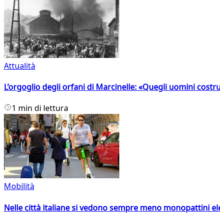
Attualità
L’orgoglio degli orfani di Marcinelle: «Quegli uomini costr
1 min di lettura
Mobilità
Nelle città italiane si vedono sempre meno monopattini ele