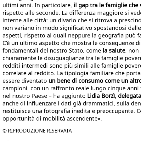
ultimi anni. In particolare,
il gap tra le famiglie che
rispetto alle seconde. La differenza maggiore si ved
interne alle città: un divario che si ritrova a prescin
non variano in modo significativo spostandosi dalle
aspetti, rispetto ai quali neppure la geografia può f
C’è un ultimo aspetto che mostra le conseguenze di 
fondamentali del nostro Stato, come
la salute
, non
chiaramente le disuguaglianze tra le famiglie povere
redditi intermedi sono più simili alle famiglie pove
correlate al reddito. La tipologia familiare che port
essere diventato
un bene di consumo come un altr
campioni, con un raffronto reale lungo cinque anni fi
nel nostro Paese – ha aggiunto
Lidia Borzì,
delegata 
anche di influenzare i dati già drammatici, sulla d
restituisce una fotografia inedita e preoccupante. C
opportunità di mobilità ascendente».
© RIPRODUZIONE RISERVATA