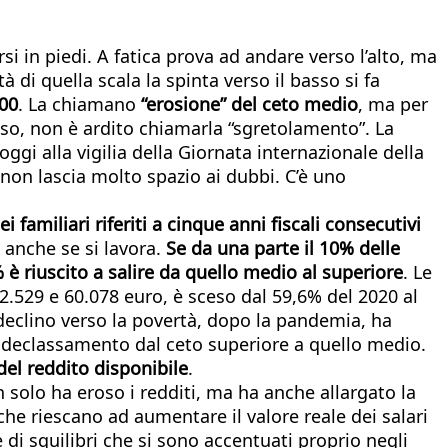
i in piedi. A fatica prova ad andare verso l’alto, ma
di quella scala la spinta verso il basso si fa
00
. La chiamano
“erosione” del ceto medio
, ma per
asso, non è ardito chiamarla “sgretolamento”. La
i alla vigilia della Giornata internazionale della
i non lascia molto spazio ai dubbi. C’è uno
 familiari riferiti a cinque anni fiscali consecutivi
, anche se si lavora.
Se da una parte il 10% delle
% è riuscito a salire da quello medio al superiore
. Le
2.529 e 60.078 euro, è sceso dal 59,6% del 2020 al
 declino verso la povertà, dopo la pandemia, ha
un declassamento dal ceto superiore a quello medio.
del reddito disponibile
.
 solo ha eroso i redditi, ma ha anche allargato la
i che riescano ad aumentare il valore reale dei salari
e di squilibri che si sono accentuati proprio negli