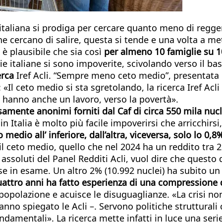
italiana si prodiga per cercare quanto meno di reggers
cercano di salire, questa si tende e una volta a metà 
è plausibile che sia così
per almeno 10 famiglie su 1
glie italiane si sono impoverite, scivolando verso il b
erca
Iref Acli.
“Sempre meno ceto medio”, presentata ogg
: «Il ceto medio si sta sgretolando, la ricerca Iref Acl
 hanno anche un lavoro, verso la povertà».
samente anonimi forniti dal Caf di circa 550 mila nuclei
 Italia è molto più facile impoverirsi che arricchirsi
edio all’ inferiore, dall’altra, viceversa, solo lo 0,8
l ceto medio, quello che nel 2024 ha un reddito tra 2
assoluti del Panel Redditi Acli, vuol dire che questo
rese in esame. Un altro 2% (10.992 nuclei) ha subito 
uattro anni ha fatto esperienza di una compressione 
opolazione e acuisce le disuguaglianze. «La crisi non
 hanno spiegato le Acli –. Servono politiche struttural
fondamentali». La ricerca mette infatti in luce una seri