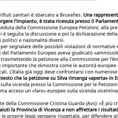
rifiuti sanitari è sbarcato a Bruxelles.
Una rappresenta
gere l'impianto, è stata ricevuta presso il Parlame
 seduta della Commissione Europea Petizioni, alla pr
è seguita la discussione e poi la dichiarazione della p
politici e nazionalità diversi.
er segnalare delle possibili violazioni di normative e
 del Parlamento Europeo aveva giudicato «ammissibil
 trasmettendo la petizione alla Commissione per l'A
e importante che dimostra come le autorità europee si
cali. L’Italia già oggi deve confrontarsi con numerose
hiesto che la petizione su Silva rimanga «aperta» in E
 sulla vicenda presso la Commissione per le Petizioni
nsomma acceso un «faro» europeo sulla vicenda vicentina
nte della Commissione Cristina Guarda (Avs): «È più 
ti la Provincia di Vicenza a non affrettare i risultat
le proprie leggi vengano rispettate, per difendere gli