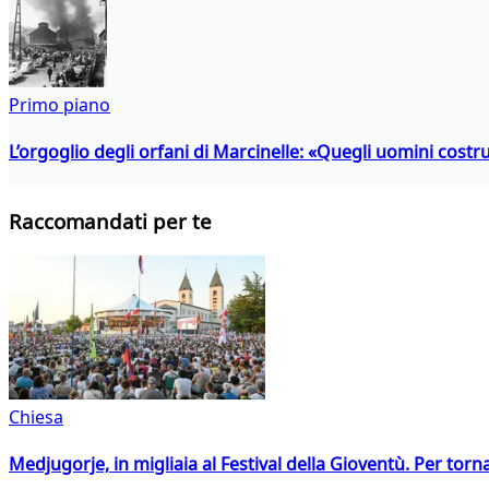
Primo piano
L’orgoglio degli orfani di Marcinelle: «Quegli uomini costr
Raccomandati per te
Chiesa
Medjugorje, in migliaia al Festival della Gioventù. Per torn