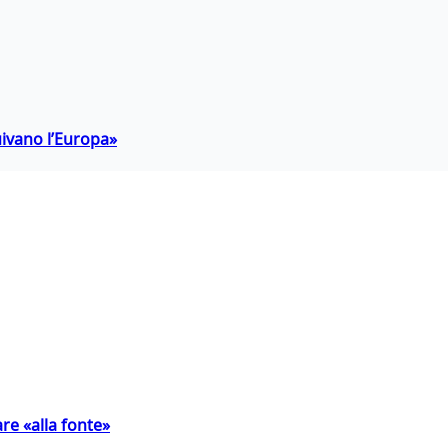
uivano l’Europa»
are «alla fonte»