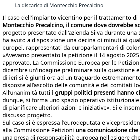
La discarica di Montecchio Precalcino
Il caso dell'impianto vicentino per il trattamento di 
Montecchio Precalcino, il comune dove dovrebbe sor
progetto presentato dall'azienda Silva durante una
ha avuto a disposizione una decina di minuti ai quali 
europei, rappresentati da europarlamentari di colori 
«Avevamo presentato la petizione il 14 agosto 2025 p
approvato. La Commissione Europea per le Petizioni
dicembre un'indagine preliminare sulla questione e
di ieri si è giunti ora ad un traguardo estremament
disposte all’ascolto delle comunità e dei comitati lo
All’unanimità tutti
i gruppi politici presenti hanno c
dunque, si forma uno spazio operativo istituzionale
di pianificare ulteriori azioni e iniziative». Si è i
discusso progetto.
Sul caso si è espressa l'eurodeputata e vicepreside
alla Commissione Petizioni
una comunicazione che aiu
una presa di responsabilità europea nell'esigere che 