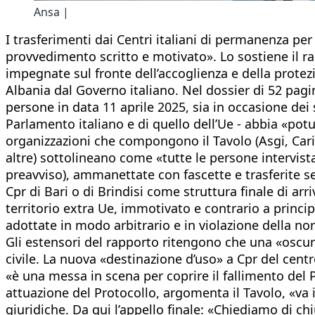
Ansa |
I trasferimenti dai Centri italiani di permanenza pe
provvedimento scritto e motivato». Lo sostiene il ra
impegnate sul fronte dell’accoglienza e della protezi
Albania dal Governo italiano. Nel dossier di 52 pagi
persone in data 11 aprile 2025, sia in occasione dei 
Parlamento italiano e di quello dell’Ue - abbia «potu
organizzazioni che compongono il Tavolo (Asgi, Carit
altre) sottolineano come «tutte le persone intervista
preavviso), ammanettate con fascette e trasferite se
Cpr di Bari o di Brindisi come struttura finale di arr
territorio extra Ue, immotivato e contrario a princip
adottate in modo arbitrario e in violazione della no
Gli estensori del rapporto ritengono che una «oscuri
civile. La nuova «destinazione d’uso» a Cpr del cent
«è una messa in scena per coprire il fallimento del P
attuazione del Protocollo, argomenta il Tavolo, «va i
giuridiche. Da qui l’appello finale: «Chiediamo di ch