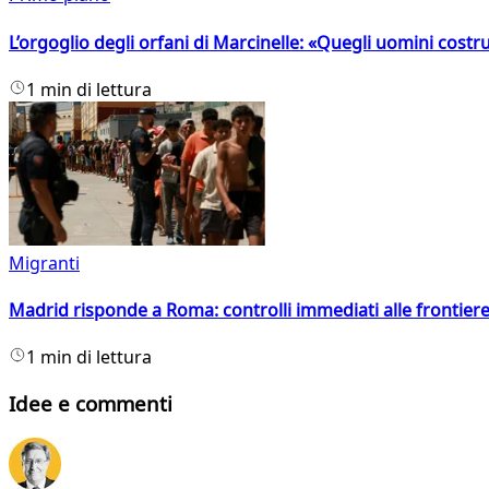
L’orgoglio degli orfani di Marcinelle: «Quegli uomini costr
1 min di lettura
Migranti
Madrid risponde a Roma: controlli immediati alle frontiere p
1 min di lettura
Idee e commenti