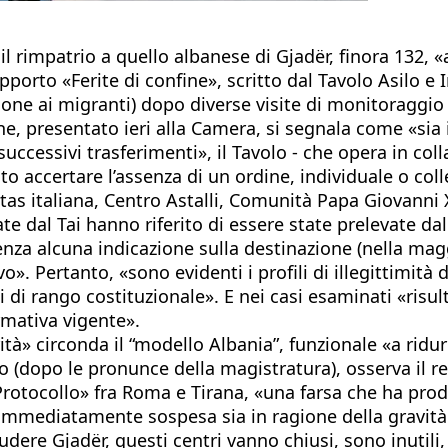
r il rimpatrio a quello albanese di Gjadër, finora 13
pporto «Ferite di confine», scritto dal Tavolo Asilo 
one ai migranti) dopo diverse visite di monitoraggio p
ne, presentato ieri alla Camera, si segnala come «sia
successivi trasferimenti», il Tavolo - che opera in co
to accertare l’assenza di un ordine, individuale o coll
as italiana, Centro Astalli, Comunità Papa Giovanni X
te dal Tai hanno riferito di essere state prelevate da
nza alcuna indicazione sulla destinazione (nella magg
ivo». Pertanto, «sono evidenti i profili di illegittimit
i di rango costituzionale». E nei casi esaminati «risu
rmativa vigente».
tà» circonda il “modello Albania”, funzionale «a ridur
ro (dopo le pronunce della magistratura), osserva il r
rotocollo» fra Roma e Tirana, «una farsa che ha prodot
mmediatamente sospesa sia in ragione della gravità dei
iudere Gjadër, questi centri vanno chiusi, sono inutili