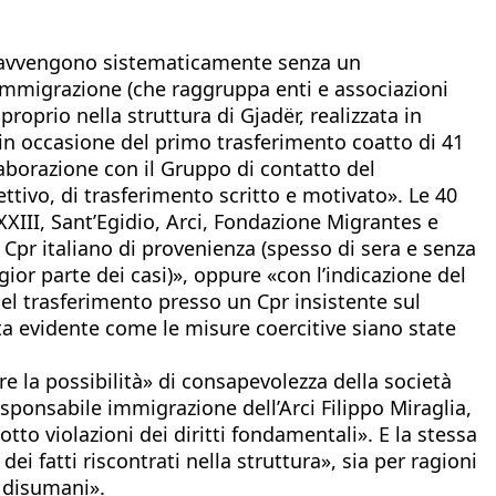
2, «avvengono sistematicamente senza un
e Immigrazione (che raggruppa enti e associazioni
roprio nella struttura di Gjadër, realizzata in
 in occasione del primo trasferimento coatto di 41
llaborazione con il Gruppo di contatto del
ettivo, di trasferimento scritto e motivato». Le 40
XIII, Sant’Egidio, Arci, Fondazione Migrantes e
l Cpr italiano di provenienza (spesso di sera e senza
ior parte dei casi)», oppure «con l’indicazione del
à del trasferimento presso un Cpr insistente sul
lta evidente come le misure coercitive siano state
re la possibilità» di consapevolezza della società
esponsabile immigrazione dell’Arci Filippo Miraglia,
to violazioni dei diritti fondamentali». E la stessa
 fatti riscontrati nella struttura», sia per ragioni
, disumani».