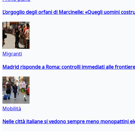
L’orgoglio degli orfani di Marcinelle: «Quegli uomini costr
Migranti
Madrid risponde a Roma: controlli immediati alle frontiere p
Mobilità
Nelle città italiane si vedono sempre meno monopattini ele