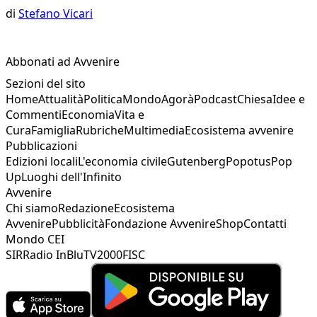
di
Stefano Vicari
Abbonati ad Avvenire
Sezioni del sito
Home
Attualità
Politica
Mondo
Agorà
Podcast
Chiesa
Idee e
Commenti
Economia
Vita e
Cura
Famiglia
Rubriche
Multimedia
Ecosistema avvenire
Pubblicazioni
Edizioni locali
L'economia civile
Gutenberg
Popotus
Pop
Up
Luoghi dell'Infinito
Avvenire
Chi siamo
Redazione
Ecosistema
Avvenire
Pubblicità
Fondazione Avvenire
Shop
Contatti
Mondo CEI
SIR
Radio InBlu
TV2000
FISC