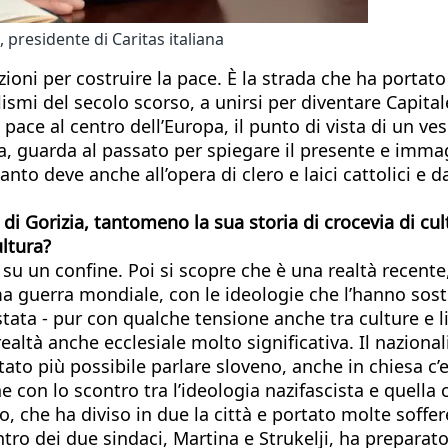
 presidente di Caritas italiana
zioni per costruire la pace. È la strada che ha portato
ismi del secolo scorso, a unirsi per diventare Capita
i pace al centro dell’Europa, il punto di vista di un ve
a, guarda al passato per spiegare il presente e immagi
 tanto deve anche all’opera di clero e laici cattolici 
 di Gorizia, tantomeno la sua storia di crocevia di cu
ultura?
o su un confine. Poi si scopre che è una realtà recent
ma guerra mondiale, con le ideologie che l’hanno sost
tata - pur con qualche tensione anche tra culture e l
a realtà anche ecclesiale molto significativa. Il nazio
ato più possibile parlare sloveno, anche in chiesa c’e
on lo scontro tra l’ideologia nazifascista e quella c
, che ha diviso in due la città e portato molte soffer
contro dei due sindaci, Martina e Strukelji, ha prepar