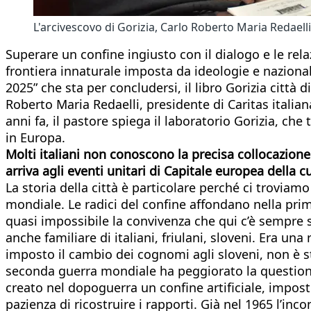
L'arcivescovo di Gorizia, Carlo Roberto Maria Redaelli,
Superare un confine ingiusto con il dialogo e le rela
frontiera innaturale imposta da ideologie e nazional
2025” che sta per concludersi, il libro Gorizia città d
Roberto Maria Redaelli, presidente di Caritas italian
anni fa, il pastore spiega il laboratorio Gorizia, che
in Europa.
Molti italiani non conoscono la precisa collocazione
arriva agli eventi unitari di Capitale europea della c
La storia della città è particolare perché ci troviam
mondiale. Le radici del confine affondano nella pri
quasi impossibile la convivenza che qui c’è sempre s
anche familiare di italiani, friulani, sloveni. Era un
imposto il cambio dei cognomi agli sloveni, non è st
seconda guerra mondiale ha peggiorato la questione c
creato nel dopoguerra un confine artificiale, imposto
pazienza di ricostruire i rapporti. Già nel 1965 l’in