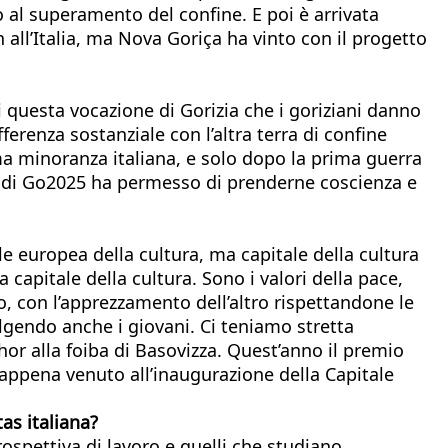
o al superamento del confine. E poi è arrivata
n all’Italia, ma Nova Goriça ha vinto con il progetto
 questa vocazione di Gorizia che i goriziani danno
ferenza sostanziale con l’altra terra di confine
ma minoranza italiana, e solo dopo la prima guerra
quindi Go2025 ha permesso di prenderne coscienza e
e europea della cultura, ma capitale della cultura
apitale della cultura. Sono i valori della pace,
ro, con l’apprezzamento dell’altro rispettandone le
lgendo anche i giovani. Ci teniamo stretta
hor alla foiba di Basovizza. Quest’anno il premio
 appena venuto all’inaugurazione della Capitale
as italiana?
rospettiva di lavoro e quelli che studiano