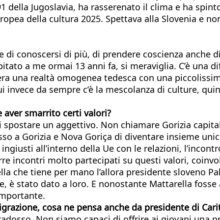
1 della Jugoslavia, ha rasserenato il clima e ha spint
europea della cultura 2025. Spettava alla Slovenia e no
 di conoscersi di più, di prendere coscienza anche di
itato a me ormai 13 anni fa, si meraviglia. C’è una dif
 c’era una realtà omogenea tedesca con una piccolissi
. Qui invece da sempre c’è la mescolanza di culture, 
aver smarrito certi valori?
i spostare un aggettivo. Non chiamare Gorizia capital
 a Gorizia e Nova Goriça di diventare insieme unica c
giusti all’interno della Ue con le relazioni, l’incont
e incontri molto partecipati su questi valori, coinvo
lla che tiene per mano l’allora presidente sloveno Pa
e, è stato dato a loro. E nonostante Mattarella fosse
importante.
igrazione, cosa ne pensa anche da presidente di Carit
aradosso. Non siamo capaci di offrire ai giovani una p