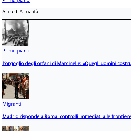
Primo piano
Altro di Attualità
Primo piano
L’orgoglio degli orfani di Marcinelle: «Quegli uomini costr
Migranti
Madrid risponde a Roma: controlli immediati alle frontiere p