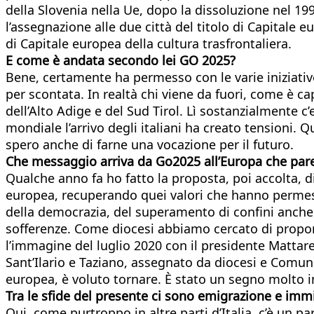
della Slovenia nella Ue, dopo la dissoluzione nel 199
l’assegnazione alle due città del titolo di Capitale 
di Capitale europea della cultura trasfrontaliera.
E come è andata secondo lei GO 2025?
Bene, certamente ha permesso con le varie iniziative
per scontata. In realtà chi viene da fuori, come è cap
dell’Alto Adige e del Sud Tirol. Lì sostanzialmente
mondiale l’arrivo degli italiani ha creato tensioni
spero anche di farne una vocazione per il futuro.
Che messaggio arriva da Go2025 all’Europa che pare 
Qualche anno fa ho fatto la proposta, poi accolta, d
europea, recuperando quei valori che hanno permesso
della democrazia, del superamento di confini anche in
sofferenze. Come diocesi abbiamo cercato di proporr
l’immagine del luglio 2020 con il presidente Mattare
Sant’Ilario e Taziano, assegnato da diocesi e Comun
europea, è voluto tornare. È stato un segno molto 
Tra le sfide del presente ci sono emigrazione e imm
Qui, come purtroppo in altre parti d’Italia, c’è un p