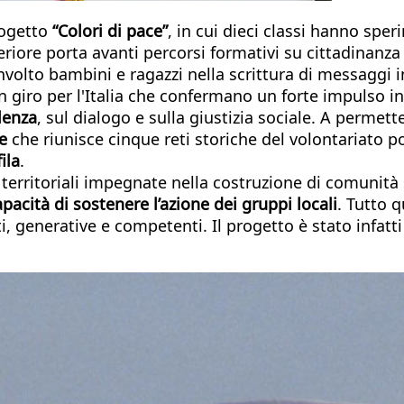
rogetto
“Colori di pace”
, in cui dieci classi hanno sper
iore porta avanti percorsi formativi su cittadinanza at
volto bambini e ragazzi nella scrittura di messaggi in
n giro per l'Italia che confermano un forte impulso in
lenza
, sul dialogo e sulla giustizia sociale. A permet
le
che riunisce cinque reti storiche del volontariato 
ila
.
territoriali impegnate nella costruzione di comunità so
pacità di sostenere l’azione dei gruppi locali
. Tutto 
 generative e competenti. Il progetto è stato infatti 