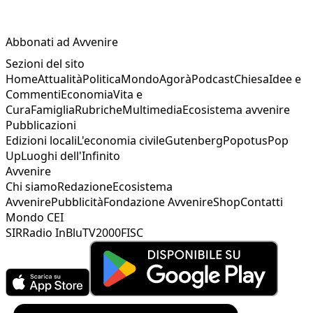
Abbonati ad Avvenire
Sezioni del sito
Home
Attualità
Politica
Mondo
Agorà
Podcast
Chiesa
Idee e
Commenti
Economia
Vita e
Cura
Famiglia
Rubriche
Multimedia
Ecosistema avvenire
Pubblicazioni
Edizioni locali
L'economia civile
Gutenberg
Popotus
Pop
Up
Luoghi dell'Infinito
Avvenire
Chi siamo
Redazione
Ecosistema
Avvenire
Pubblicità
Fondazione Avvenire
Shop
Contatti
Mondo CEI
SIR
Radio InBlu
TV2000
FISC