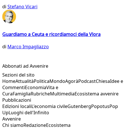
di
Stefano Vicari
Guardiamo a Ceuta e ricordiamoci della Vlora
di
Marco Impagliazzo
Abbonati ad Avvenire
Sezioni del sito
Home
Attualità
Politica
Mondo
Agorà
Podcast
Chiesa
Idee e
Commenti
Economia
Vita e
Cura
Famiglia
Rubriche
Multimedia
Ecosistema avvenire
Pubblicazioni
Edizioni locali
L'economia civile
Gutenberg
Popotus
Pop
Up
Luoghi dell'Infinito
Avvenire
Chi siamo
Redazione
Ecosistema