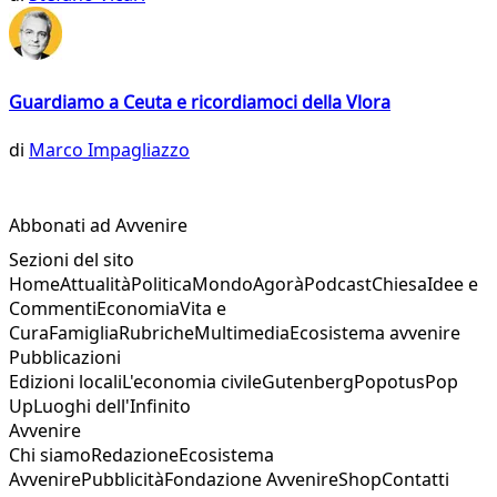
Guardiamo a Ceuta e ricordiamoci della Vlora
di
Marco Impagliazzo
Abbonati ad Avvenire
Sezioni del sito
Home
Attualità
Politica
Mondo
Agorà
Podcast
Chiesa
Idee e
Commenti
Economia
Vita e
Cura
Famiglia
Rubriche
Multimedia
Ecosistema avvenire
Pubblicazioni
Edizioni locali
L'economia civile
Gutenberg
Popotus
Pop
Up
Luoghi dell'Infinito
Avvenire
Chi siamo
Redazione
Ecosistema
Avvenire
Pubblicità
Fondazione Avvenire
Shop
Contatti