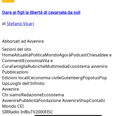
Dare ai figli la libertà di cavarsela da soli
di
Stefano Vicari
Abbonati ad Avvenire
Sezioni del sito
Home
Attualità
Politica
Mondo
Agorà
Podcast
Chiesa
Idee e
Commenti
Economia
Vita e
Cura
Famiglia
Rubriche
Multimedia
Ecosistema avvenire
Pubblicazioni
Edizioni locali
L'economia civile
Gutenberg
Popotus
Pop
Up
Luoghi dell'Infinito
Avvenire
Chi siamo
Redazione
Ecosistema
Avvenire
Pubblicità
Fondazione Avvenire
Shop
Contatti
Mondo CEI
SIR
Radio InBlu
TV2000
FISC