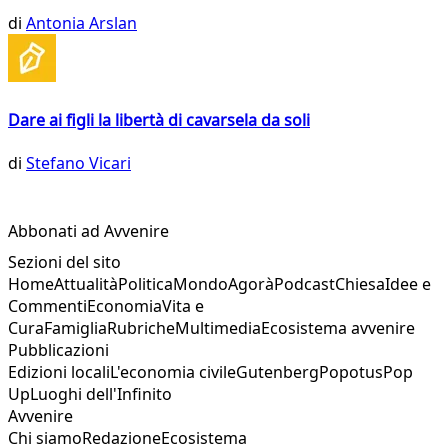
di
Antonia Arslan
Dare ai figli la libertà di cavarsela da soli
di
Stefano Vicari
Abbonati ad Avvenire
Sezioni del sito
Home
Attualità
Politica
Mondo
Agorà
Podcast
Chiesa
Idee e
Commenti
Economia
Vita e
Cura
Famiglia
Rubriche
Multimedia
Ecosistema avvenire
Pubblicazioni
Edizioni locali
L'economia civile
Gutenberg
Popotus
Pop
Up
Luoghi dell'Infinito
Avvenire
Chi siamo
Redazione
Ecosistema