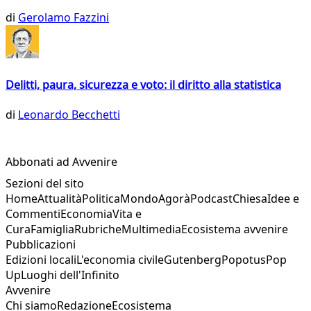
di
Gerolamo Fazzini
Delitti, paura, sicurezza e voto: il diritto alla statistica
di
Leonardo Becchetti
Abbonati ad Avvenire
Sezioni del sito
Home
Attualità
Politica
Mondo
Agorà
Podcast
Chiesa
Idee e
Commenti
Economia
Vita e
Cura
Famiglia
Rubriche
Multimedia
Ecosistema avvenire
Pubblicazioni
Edizioni locali
L'economia civile
Gutenberg
Popotus
Pop
Up
Luoghi dell'Infinito
Avvenire
Chi siamo
Redazione
Ecosistema