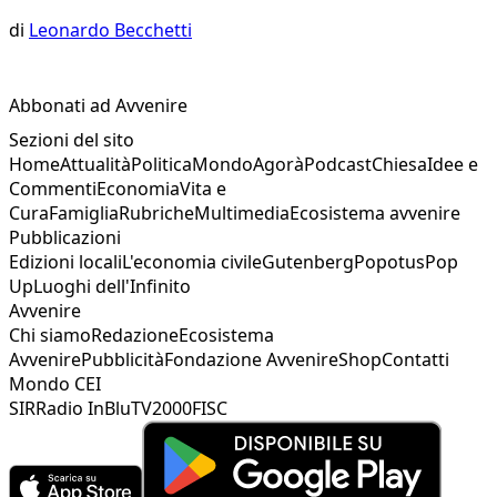
di
Leonardo Becchetti
Abbonati ad Avvenire
Sezioni del sito
Home
Attualità
Politica
Mondo
Agorà
Podcast
Chiesa
Idee e
Commenti
Economia
Vita e
Cura
Famiglia
Rubriche
Multimedia
Ecosistema avvenire
Pubblicazioni
Edizioni locali
L'economia civile
Gutenberg
Popotus
Pop
Up
Luoghi dell'Infinito
Avvenire
Chi siamo
Redazione
Ecosistema
Avvenire
Pubblicità
Fondazione Avvenire
Shop
Contatti
Mondo CEI
SIR
Radio InBlu
TV2000
FISC