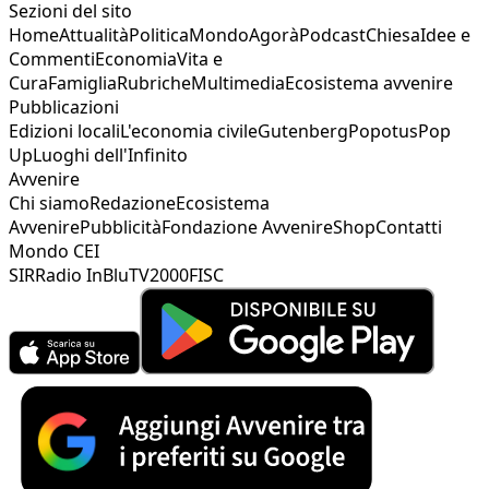
Sezioni del sito
Home
Attualità
Politica
Mondo
Agorà
Podcast
Chiesa
Idee e
Commenti
Economia
Vita e
Cura
Famiglia
Rubriche
Multimedia
Ecosistema avvenire
Pubblicazioni
Edizioni locali
L'economia civile
Gutenberg
Popotus
Pop
Up
Luoghi dell'Infinito
Avvenire
Chi siamo
Redazione
Ecosistema
Avvenire
Pubblicità
Fondazione Avvenire
Shop
Contatti
Mondo CEI
SIR
Radio InBlu
TV2000
FISC