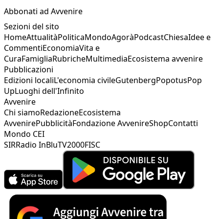
Abbonati ad Avvenire
Sezioni del sito
Home
Attualità
Politica
Mondo
Agorà
Podcast
Chiesa
Idee e
Commenti
Economia
Vita e
Cura
Famiglia
Rubriche
Multimedia
Ecosistema avvenire
Pubblicazioni
Edizioni locali
L'economia civile
Gutenberg
Popotus
Pop
Up
Luoghi dell'Infinito
Avvenire
Chi siamo
Redazione
Ecosistema
Avvenire
Pubblicità
Fondazione Avvenire
Shop
Contatti
Mondo CEI
SIR
Radio InBlu
TV2000
FISC