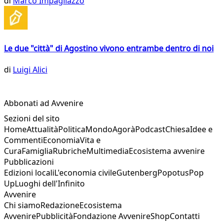
di
Marco Impagliazzo
Le due "città" di Agostino vivono entrambe dentro di noi
di
Luigi Alici
Abbonati ad Avvenire
Sezioni del sito
Home
Attualità
Politica
Mondo
Agorà
Podcast
Chiesa
Idee e
Commenti
Economia
Vita e
Cura
Famiglia
Rubriche
Multimedia
Ecosistema avvenire
Pubblicazioni
Edizioni locali
L'economia civile
Gutenberg
Popotus
Pop
Up
Luoghi dell'Infinito
Avvenire
Chi siamo
Redazione
Ecosistema
Avvenire
Pubblicità
Fondazione Avvenire
Shop
Contatti