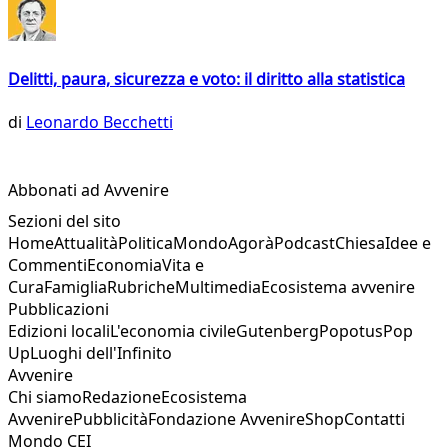
Delitti, paura, sicurezza e voto: il diritto alla statistica
di
Leonardo Becchetti
Abbonati ad Avvenire
Sezioni del sito
Home
Attualità
Politica
Mondo
Agorà
Podcast
Chiesa
Idee e
Commenti
Economia
Vita e
Cura
Famiglia
Rubriche
Multimedia
Ecosistema avvenire
Pubblicazioni
Edizioni locali
L'economia civile
Gutenberg
Popotus
Pop
Up
Luoghi dell'Infinito
Avvenire
Chi siamo
Redazione
Ecosistema
Avvenire
Pubblicità
Fondazione Avvenire
Shop
Contatti
Mondo CEI