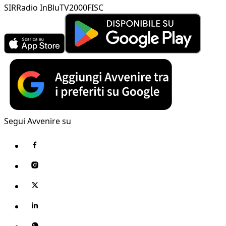
SIR
Radio InBlu
TV2000
FISC
Segui Avvenire su