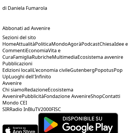
di
Daniela Fumarola
Abbonati ad Avvenire
Sezioni del sito
Home
Attualità
Politica
Mondo
Agorà
Podcast
Chiesa
Idee e
Commenti
Economia
Vita e
Cura
Famiglia
Rubriche
Multimedia
Ecosistema avvenire
Pubblicazioni
Edizioni locali
L'economia civile
Gutenberg
Popotus
Pop
Up
Luoghi dell'Infinito
Avvenire
Chi siamo
Redazione
Ecosistema
Avvenire
Pubblicità
Fondazione Avvenire
Shop
Contatti
Mondo CEI
SIR
Radio InBlu
TV2000
FISC