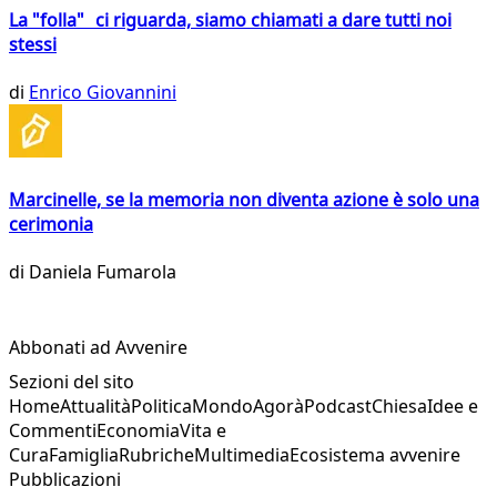
La "folla" ci riguarda, siamo chiamati a dare tutti noi
stessi
di
Enrico Giovannini
Marcinelle, se la memoria non diventa azione è solo una
cerimonia
di
Daniela Fumarola
Abbonati ad Avvenire
Sezioni del sito
Home
Attualità
Politica
Mondo
Agorà
Podcast
Chiesa
Idee e
Commenti
Economia
Vita e
Cura
Famiglia
Rubriche
Multimedia
Ecosistema avvenire
Pubblicazioni