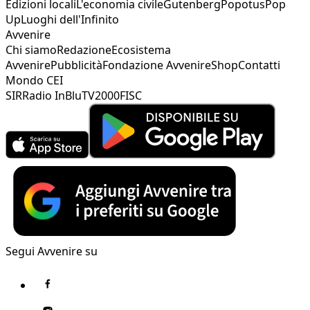
Edizioni locali
L'economia civile
Gutenberg
Popotus
Pop
Up
Luoghi dell'Infinito
Avvenire
Chi siamo
Redazione
Ecosistema
Avvenire
Pubblicità
Fondazione Avvenire
Shop
Contatti
Mondo CEI
SIR
Radio InBlu
TV2000
FISC
Segui Avvenire su