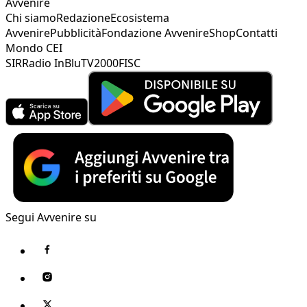
Avvenire
Chi siamo
Redazione
Ecosistema
Avvenire
Pubblicità
Fondazione Avvenire
Shop
Contatti
Mondo CEI
SIR
Radio InBlu
TV2000
FISC
Segui Avvenire su