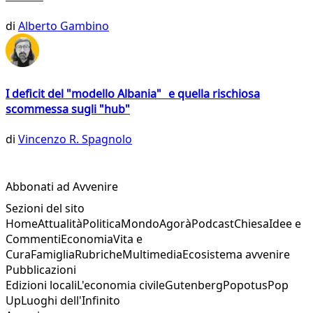
di
Alberto Gambino
I deficit del "modello Albania" e quella rischiosa
scommessa sugli "hub"
di
Vincenzo R. Spagnolo
Abbonati ad Avvenire
Sezioni del sito
Home
Attualità
Politica
Mondo
Agorà
Podcast
Chiesa
Idee e
Commenti
Economia
Vita e
Cura
Famiglia
Rubriche
Multimedia
Ecosistema avvenire
Pubblicazioni
Edizioni locali
L'economia civile
Gutenberg
Popotus
Pop
Up
Luoghi dell'Infinito