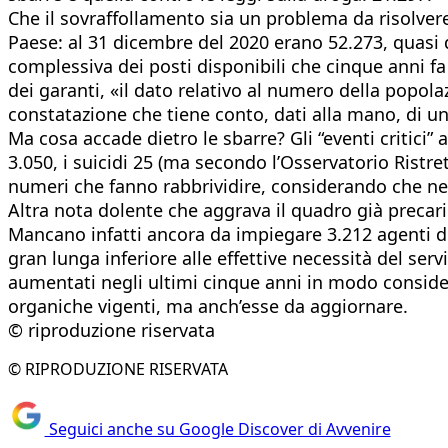
Che il sovraffollamento sia un problema da risolvere 
Paese: al 31 dicembre del 2020 erano 52.273, quasi d
complessiva dei posti disponibili che cinque anni f
dei garanti, «il dato relativo al numero della popo
constatazione che tiene conto, dati alla mano, di un
Ma cosa accade dietro le sbarre? Gli “eventi critici”
3.050, i suicidi 25 (ma secondo l’Osservatorio Ristret
numeri che fanno rabbrividire, considerando che nel 2
Altra nota dolente che aggrava il quadro già precari
Mancano infatti ancora da impiegare 3.212 agenti di P
gran lunga inferiore alle effettive necessità del serv
aumentati negli ultimi cinque anni in modo consider
organiche vigenti, ma anch’esse da aggiornare.
© riproduzione riservata
© RIPRODUZIONE RISERVATA
Seguici anche su Google Discover di Avvenire