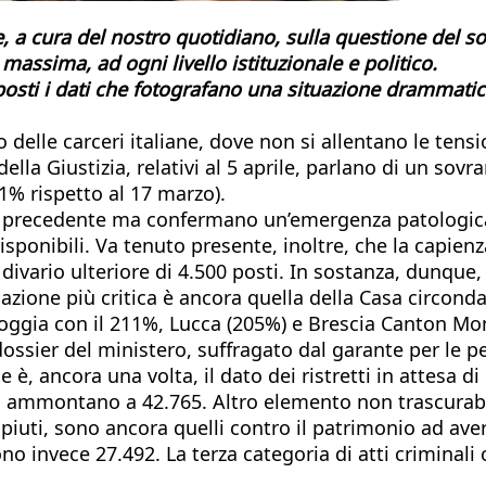
, a cura del nostro quotidiano, sulla questione del so
assima, ad ogni livello istituzionale e politico.
sti i dati che fotografano una situazione drammatica 
delle carceri italiane, dove non si allentano le tensio
o della Giustizia, relativi al 5 aprile, parlano di un 
,1% rispetto al 17 marzo).
e precedente ma confermano un’emergenza patologica:
isponibili. Va tenuto presente, inoltre, che la capie
vario ulteriore di 4.500 posti. In sostanza, dunque, i
zione più critica è ancora quella della Casa circondar
 Foggia con il 211%, Lucca (205%) e Brescia Canton M
ossier del ministero, suffragato dal garante per le pe
te è, ancora una volta, il dato dei ristretti in attesa d
va ammontano a 42.765. Altro elemento non trascurabi
piuti, sono ancora quelli contro il patrimonio ad aver
no invece 27.492. La terza categoria di atti criminali c