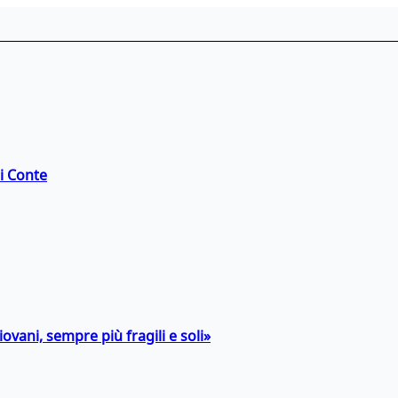
di Conte
ovani, sempre più fragili e soli»