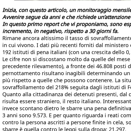
Inizia, con questo articolo, un monitoraggio mensile
Avvenire segue da anni e che richiede un’attenzione m
In questo primo report che vi proponiamo, sono espo
incremento, in negativo, rispetto a 30 giorni fa.
Rimane ancora altissimo il tasso di sovraffollamento 
in cui vivono. I dati più recenti forniti dal minister
192 istituti di pena italiani (con una crescita dello 0
Le cifre non si discostano molto da quelle del mes
precedente rilevamento), a fronte dei 46.808 posti d
pernottamento risultano inagibili determinando un di
più rispetto a quelle che possono contenere. La situa
sovraffollamento del 218% seguita dagli istituti di
Quanto alla cittadinanza dei detenuti presenti, dal d
risulta essere straniero, il resto italiano. Interessan
invece scontano dietro le sbarre una pena definiti
3 anni sono 9.573. E per quanto riguarda i reati com
contro la persona ascritti a persone finite in cela, so
sbarre è quella contro le leggi sulla droga: 21.297.