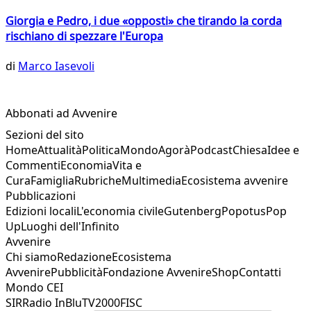
Giorgia e Pedro, i due «opposti» che tirando la corda
rischiano di spezzare l'Europa
di
Marco Iasevoli
Abbonati ad Avvenire
Sezioni del sito
Home
Attualità
Politica
Mondo
Agorà
Podcast
Chiesa
Idee e
Commenti
Economia
Vita e
Cura
Famiglia
Rubriche
Multimedia
Ecosistema avvenire
Pubblicazioni
Edizioni locali
L'economia civile
Gutenberg
Popotus
Pop
Up
Luoghi dell'Infinito
Avvenire
Chi siamo
Redazione
Ecosistema
Avvenire
Pubblicità
Fondazione Avvenire
Shop
Contatti
Mondo CEI
SIR
Radio InBlu
TV2000
FISC