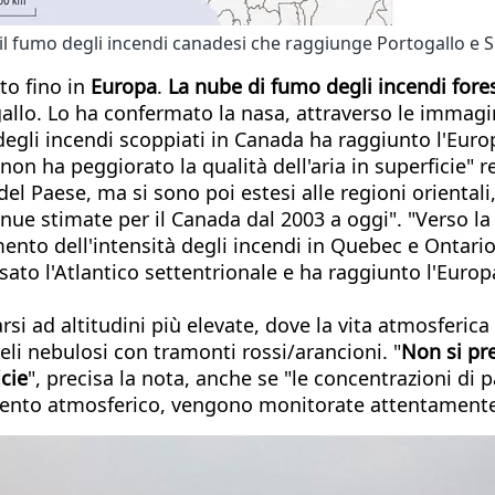
 il fumo degli incendi canadesi che raggiunge Portogallo e
to fino in
Europa
.
La nube di fumo degli incendi forest
allo. Lo ha confermato la nasa, attraverso le immagin
mo degli incendi scoppiati in Canada ha raggiunto l'Eu
non ha peggiorato la qualità dell'aria in superficie" r
del Paese, ma si sono poi estesi alle regioni oriental
annue stimate per il Canada dal 2003 a oggi". "Verso l
umento dell'intensità degli incendi in Quebec e Ontar
sato l'Atlantico settentrionale e ha raggiunto l'Europa
si ad altitudini più elevate, dove la vita atmosferica 
li nebulosi con tramonti rossi/arancioni. "
Non si p
icie
", precisa la nota, anche se "le concentrazioni di 
amento atmosferico, vengono monitorate attentamente