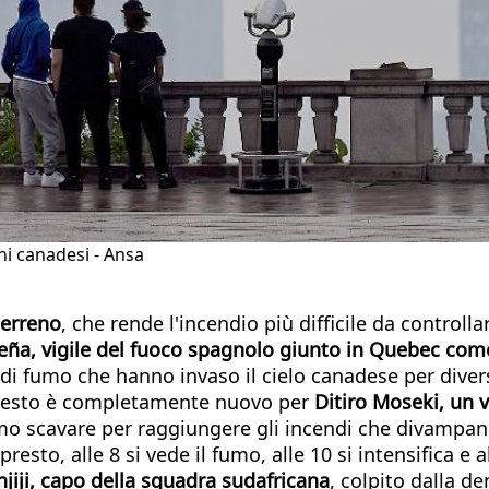
hi canadesi - Ansa
terreno
, che rende l'incendio più difficile da controll
eña, vigile del fuoco spagnolo giunto in Quebec co
 di fumo che hanno invaso il cielo canadese per diver
o questo è completamente nuovo per
Ditiro Moseki,
un v
mo scavare per raggiungere gli incendi che divampano
resto, alle 8 si vede il fumo, alle 10 si intensifica e 
iji, capo della squadra sudafricana
, colpito dalla d