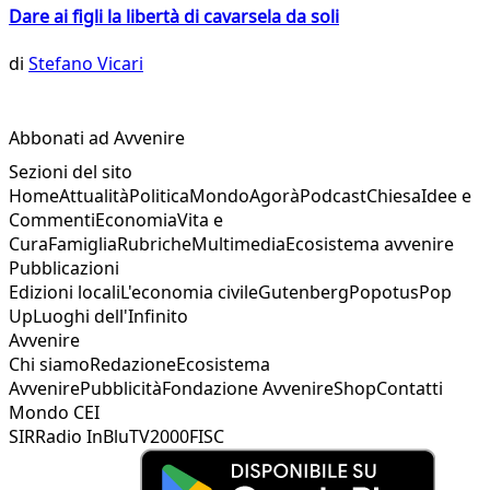
Dare ai figli la libertà di cavarsela da soli
di
Stefano Vicari
Abbonati ad Avvenire
Sezioni del sito
Home
Attualità
Politica
Mondo
Agorà
Podcast
Chiesa
Idee e
Commenti
Economia
Vita e
Cura
Famiglia
Rubriche
Multimedia
Ecosistema avvenire
Pubblicazioni
Edizioni locali
L'economia civile
Gutenberg
Popotus
Pop
Up
Luoghi dell'Infinito
Avvenire
Chi siamo
Redazione
Ecosistema
Avvenire
Pubblicità
Fondazione Avvenire
Shop
Contatti
Mondo CEI
SIR
Radio InBlu
TV2000
FISC