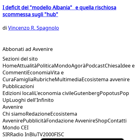
I deficit del "modello Albania" e quella rischiosa
scommessa sugli "hub"
di
Vincenzo R. Spagnolo
Abbonati ad Avvenire
Sezioni del sito
Home
Attualità
Politica
Mondo
Agorà
Podcast
Chiesa
Idee e
Commenti
Economia
Vita e
Cura
Famiglia
Rubriche
Multimedia
Ecosistema avvenire
Pubblicazioni
Edizioni locali
L'economia civile
Gutenberg
Popotus
Pop
Up
Luoghi dell'Infinito
Avvenire
Chi siamo
Redazione
Ecosistema
Avvenire
Pubblicità
Fondazione Avvenire
Shop
Contatti
Mondo CEI
SIR
Radio InBlu
TV2000
FISC