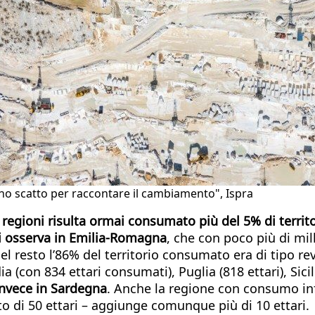
Uno scatto per raccontare il cambiamento", Ispra
 regioni risulta ormai consumato più del 5% di territ
i osserva in Emilia-Romagna
, che con poco più di mill
 del resto l’86% del territorio consumato era di tipo r
(con 834 ettari consumati), Puglia (818 ettari), Sicilia
invece in Sardegna
. Anche la regione con consumo infe
o di 50 ettari – aggiunge comunque più di 10 ettari.