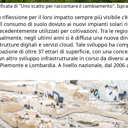
sificata di "Uno scatto per raccontare il cambiamento", Ispra
flessione per il loro impatto sempre più visibile c’è p
 Il consumo di suolo dovuto ai nuovi impianti solari ri
recedentemente utilizzati per coltivazioni. Tra le regi
ualmente, negli ultimi anni si è diffusa una nuova din
strutture digitali e servizi cloud. Tale sviluppo ha c
upazione di oltre 37 ettari di superficie, con una conc
 altro sviluppo infrastrutturale in corso da diversi a
monte e Lombardia. A livello nazionale, dal 2006 a o