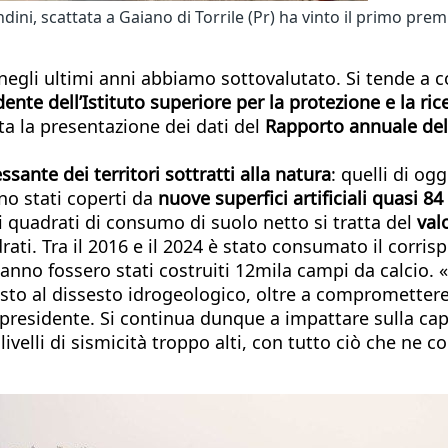
ndini, scattata a Gaiano di Torrile (Pr) ha vinto il primo pr
egli ultimi anni abbiamo sottovalutato. Si tende a co
dente dell’Istituto superiore per la protezione e la ri
ta la presentazione dei dati del
Rapporto annuale dell
sante dei territori sottratti alla natura
: quelli di og
no stati coperti da
nuove superfici artificiali quasi 8
i quadrati di consumo di suolo netto si tratta del
val
ati. Tra il 2016 e il 2024 è stato consumato il corris
 anno fossero stati costruiti 12mila campi da calcio
sto al dissesto idrogeologico, oltre a compromettere 
esidente. Si continua dunque a impattare sulla capac
n livelli di sismicità troppo alti, con tutto ciò che n