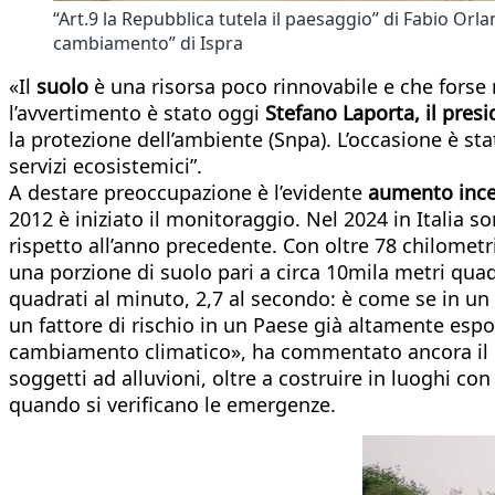
“Art.9 la Repubblica tutela il paesaggio” di Fabio Orla
cambiamento” di Ispra
«Il
suolo
è una risorsa poco rinnovabile e che forse n
l’avvertimento è stato oggi
Stefano Laporta, il presi
la protezione dell’ambiente (Snpa). L’occasione è sta
servizi ecosistemici”.
A destare preoccupazione è l’evidente
aumento inces
2012 è iniziato il monitoraggio. Nel 2024 in Italia so
rispetto all’anno precedente. Con oltre 78 chilometr
una porzione di suolo pari a circa 10mila metri quadr
quadrati al minuto, 2,7 al secondo: è come se in un
un fattore di rischio in un Paese già altamente espo
cambiamento climatico», ha commentato ancora il pr
soggetti ad alluvioni, oltre a costruire in luoghi co
quando si verificano le emergenze.