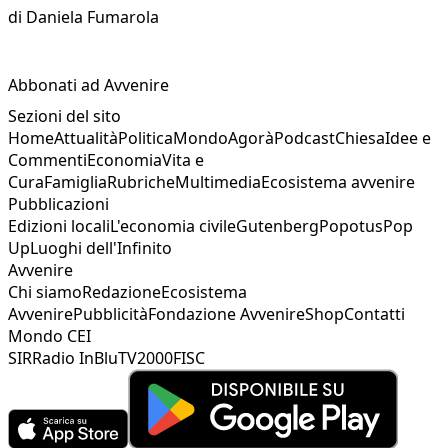
di
Daniela Fumarola
Abbonati ad Avvenire
Sezioni del sito
Home
Attualità
Politica
Mondo
Agorà
Podcast
Chiesa
Idee e
Commenti
Economia
Vita e
Cura
Famiglia
Rubriche
Multimedia
Ecosistema avvenire
Pubblicazioni
Edizioni locali
L'economia civile
Gutenberg
Popotus
Pop
Up
Luoghi dell'Infinito
Avvenire
Chi siamo
Redazione
Ecosistema
Avvenire
Pubblicità
Fondazione Avvenire
Shop
Contatti
Mondo CEI
SIR
Radio InBlu
TV2000
FISC