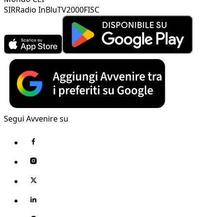
SIR
Radio InBlu
TV2000
FISC
Segui Avvenire su