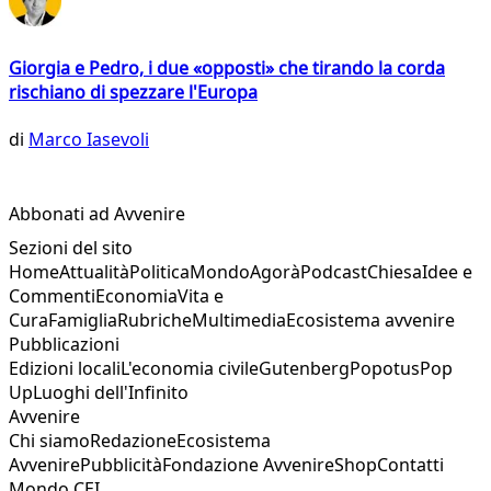
Giorgia e Pedro, i due «opposti» che tirando la corda
rischiano di spezzare l'Europa
di
Marco Iasevoli
Abbonati ad Avvenire
Sezioni del sito
Home
Attualità
Politica
Mondo
Agorà
Podcast
Chiesa
Idee e
Commenti
Economia
Vita e
Cura
Famiglia
Rubriche
Multimedia
Ecosistema avvenire
Pubblicazioni
Edizioni locali
L'economia civile
Gutenberg
Popotus
Pop
Up
Luoghi dell'Infinito
Avvenire
Chi siamo
Redazione
Ecosistema
Avvenire
Pubblicità
Fondazione Avvenire
Shop
Contatti
Mondo CEI