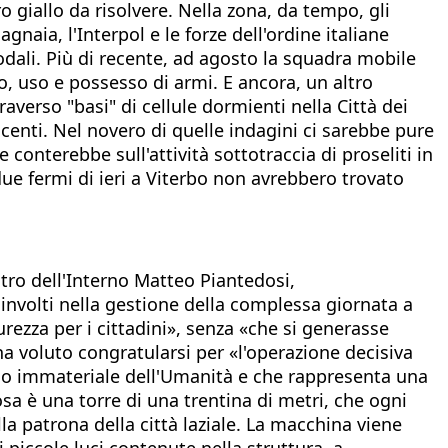
ero giallo da risolvere. Nella zona, da tempo, gli
gnaia, l'Interpol e le forze dell'ordine italiane
odali. Più di recente, ad agosto la squadra mobile
o, uso e possesso di armi. E ancora, un altro
raverso "basi" di cellule dormienti nella Città dei
centi. Nel novero di quelle indagini ci sarebbe pure
conterebbe sull'attività sottotraccia di proseliti in
due fermi di ieri a Viterbo non avrebbero trovato
stro dell'Interno Matteo Piantedosi,
oinvolti nella gestione della complessa giornata a
urezza per i cittadini», senza «che si generasse
ha voluto congratularsi per «l'operazione decisiva
io immateriale dell'Umanità e che rappresenta una
sa è una torre di una trentina di metri, che ogni
lla patrona della città laziale. La macchina viene
i piccole luci contenute nella struttura, a