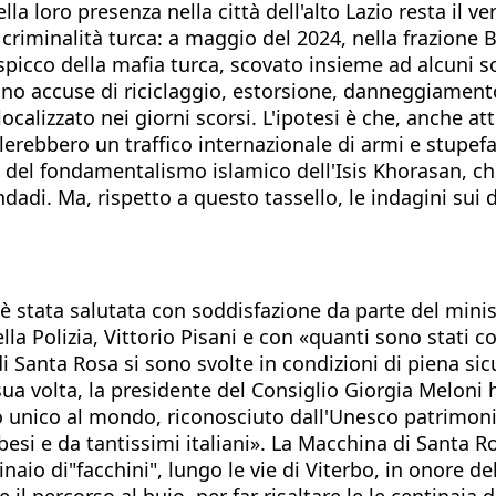
ella loro presenza nella città dell'alto Lazio resta il v
criminalità turca: a maggio del 2024, nella frazione Ba
spicco della mafia turca, scovato insieme ad alcuni s
vano accuse di riciclaggio, estorsione, danneggiament
calizzato nei giorni scorsi. L'ipotesi è che, anche att
lerebbero un traffico internazionale di armi e stupefa
e del fondamentalismo islamico dell'Isis Khorasan, che 
dadi. Ma, rispetto a questo tassello, le indagini sui 
e è stata salutata con soddisfazione da parte del mini
la Polizia, Vittorio Pisani e con «quanti sono stati c
di Santa Rosa si sono svolte in condizioni di piena sic
ua volta, la presidente del Consiglio Giorgia Meloni 
o unico al mondo, riconosciuto dall'Unesco patrimon
esi e da tantissimi italiani». La Macchina di Santa Ro
naio di"facchini", lungo le vie di Viterbo, in onore de
il percorso al buio, per far risaltare le le centinaia d