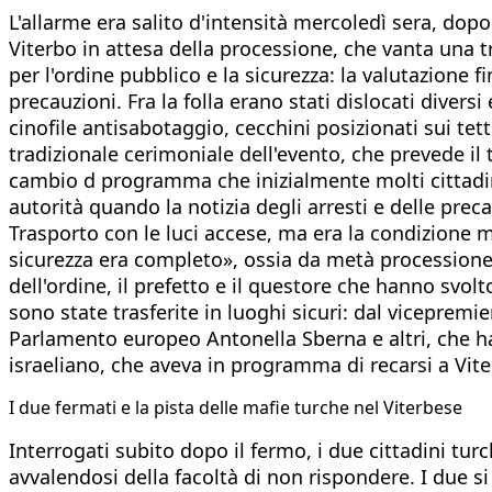
L'allarme era salito d'intensità mercoledì sera, dopo 
Viterbo in attesa della processione, che vanta una 
per l'ordine pubblico e la sicurezza: la valutazione 
precauzioni. Fra la folla erano stati dislocati diversi
cinofile antisabotaggio, cecchini posizionati sui tett
tradizionale cerimoniale dell'evento, che prevede il t
cambio d programma che inizialmente molti cittadin
autorità quando la notizia degli arresti e delle prec
Trasporto con le luci accese, ma era la condizione 
sicurezza era completo», ossia da metà processione f
dell'ordine, il prefetto e il questore che hanno svo
sono state trasferite in luoghi sicuri: dal vicepremi
Parlamento europeo Antonella Sberna e altri, che h
israeliano, che aveva in programma di recarsi a Viter
​I due fermati e la pista delle mafie turche nel Viterbese
Interrogati subito dopo il fermo, i due cittadini tu
avvalendosi della facoltà di non rispondere. I due si 