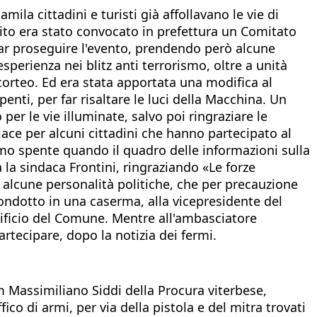
ila cittadini e turisti già affollavano le vie di
bito era stato convocato in prefettura un Comitato
 far proseguire l'evento, prendendo però alcune
esperienza nei blitz anti terrorismo, oltre a unità
l corteo. Ed era stata apportata una modifica al
enti, per far risaltare le luci della Macchina. Un
le vie illuminate, salvo poi ringraziare le
piace per alcuni cittadini che hanno partecipato al
amo spente quando il quadro delle informazioni sulla
la sindaca Frontini, ringraziando «Le forze
e alcune personalità politiche, che per precauzione
 condotto in una caserma, alla vicepresidente del
dificio del Comune. Mentre all'ambasciatore
artecipare, dopo la notizia dei fermi.
m Massimiliano Siddi della Procura viterbese,
ico di armi, per via della pistola e del mitra trovati