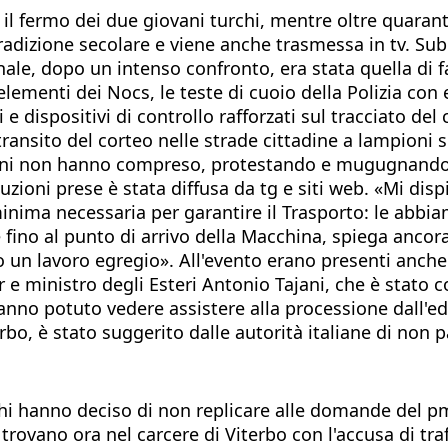
il fermo dei due giovani turchi, mentre oltre quarantam
tradizione secolare e viene anche trasmessa in tv. Su
finale, dopo un intenso confronto, era stata quella di
 elementi dei Nocs, le teste di cuoio della Polizia con 
i e dispositivi di controllo rafforzati sul tracciato de
ransito del corteo nelle strade cittadine a lampioni sp
i non hanno compreso, protestando e mugugnando per 
auzioni prese è stata diffusa da tg e siti web. «Mi dis
minima necessaria per garantire il Trasporto: le abbi
ino al punto di arrivo della Macchina, spiega ancora 
lto un lavoro egregio». All'evento erano presenti anch
er e ministro degli Esteri Antonio Tajani, che è stato
anno potuto vedere assistere alla processione dall'e
bo, è stato suggerito dalle autorità italiane di non p
rchi hanno deciso di non replicare alle domande del p
trovano ora nel carcere di Viterbo con l'accusa di traff