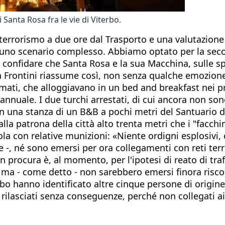
anta Rosa fra le vie di Viterbo.
ntiterrorismo a due ore dal Trasporto e una valutazione 
uno scenario complesso. Abbiamo optato per la second
 confidare che Santa Rosa e la sua Macchina, sulle sp
iara Frontini riassume così, non senza qualche emozi
armati, che alloggiavano in un bed and breakfast nei p
nnuale. I due turchi arrestati, di cui ancora non sono
 in una stanza di un B&B a pochi metri del Santuario 
a patrona della città alto trenta metri che i "facchini
tola con relative munizioni: «Niente ordigni esplosivi
e -, né sono emersi per ora collegamenti con reti terro
 in procura è, al momento, per l'ipotesi di reato di tr
ma - come detto - non sarebbero emersi finora riscontr
rbo hanno identificato altre cinque persone di origi
i rilasciati senza conseguenze, perché non collegati a