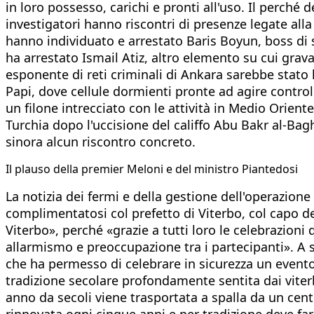
in loro possesso, carichi e pronti all'uso. Il perché d
investigatori hanno riscontri di presenze legate alla 
hanno individuato e arrestato Baris Boyun, boss di 
ha arrestato Ismail Atiz, altro elemento su cui gra
esponente di reti criminali di Ankara sarebbe stato lo
Papi, dove cellule dormienti pronte ad agire control
un filone intrecciato con le attività in Medio Orient
Turchia dopo l'uccisione del califfo Abu Bakr al-Bagh
sinora alcun riscontro concreto.
​Il plauso della premier Meloni e del ministro Piantedosi
La notizia dei fermi e della gestione dell'operazion
complimentatosi col prefetto di Viterbo, col capo del
Viterbo», perché «grazie a tutti loro le celebrazioni 
allarmismo e preoccupazione tra i partecipanti». A s
che ha permesso di celebrare in sicurezza un event
tradizione secolare profondamente sentita dai viterb
anno da secoli viene trasportata a spalla da un centi
rinnovata ogni cinque anni e per tradizione deve fare 