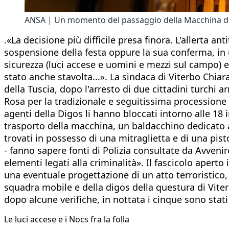
ANSA | Un momento del passaggio della Macchina di S
.«La decisione più difficile presa finora. L'allerta a
sospensione della festa oppure la sua conferma, in 
sicurezza (luci accese e uomini e mezzi sul campo) e
stato anche stavolta...». La sindaca di Viterbo Ch
della Tuscia, dopo l'arresto di due cittadini turchi 
Rosa per la tradizionale e seguitissima processione a
agenti della Digos li hanno bloccati intorno alle 18
trasporto della macchina, un baldacchino dedicato all
trovati in possesso di una mitraglietta e di una pis
- fanno sapere fonti di Polizia consultate da Avvenir
elementi legati alla criminalità». Il fascicolo aperto
una eventuale progettazione di un atto terroristico, 
squadra mobile e della digos della questura di Vite
dopo alcune verifiche, in nottata i cinque sono stat
Le luci accese e i Nocs fra la folla