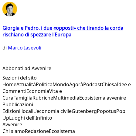
Giorgia e Pedro, i due «opposti» che tirando la corda
rischiano di spezzare l'Europa
di
Marco Iasevoli
Abbonati ad Avvenire
Sezioni del sito
Home
Attualità
Politica
Mondo
Agorà
Podcast
Chiesa
Idee e
Commenti
Economia
Vita e
Cura
Famiglia
Rubriche
Multimedia
Ecosistema avvenire
Pubblicazioni
Edizioni locali
L'economia civile
Gutenberg
Popotus
Pop
Up
Luoghi dell'Infinito
Avvenire
Chi siamo
Redazione
Ecosistema