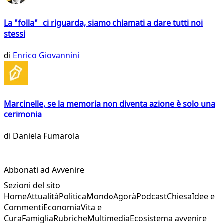
La "folla" ci riguarda, siamo chiamati a dare tutti noi
stessi
di
Enrico Giovannini
Marcinelle, se la memoria non diventa azione è solo una
cerimonia
di
Daniela Fumarola
Abbonati ad Avvenire
Sezioni del sito
Home
Attualità
Politica
Mondo
Agorà
Podcast
Chiesa
Idee e
Commenti
Economia
Vita e
Cura
Famiglia
Rubriche
Multimedia
Ecosistema avvenire