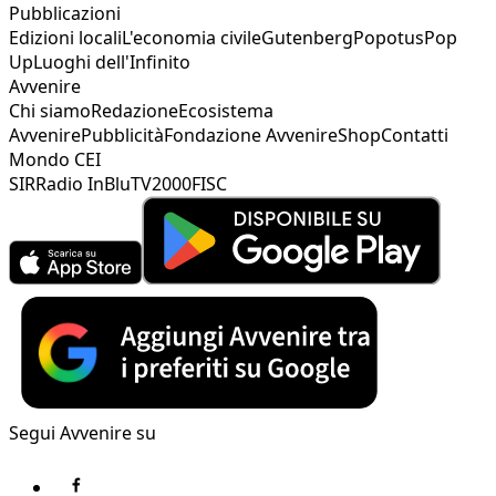
Pubblicazioni
Edizioni locali
L'economia civile
Gutenberg
Popotus
Pop
Up
Luoghi dell'Infinito
Avvenire
Chi siamo
Redazione
Ecosistema
Avvenire
Pubblicità
Fondazione Avvenire
Shop
Contatti
Mondo CEI
SIR
Radio InBlu
TV2000
FISC
Segui Avvenire su