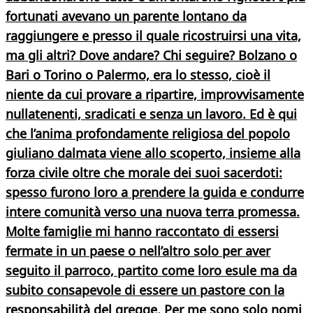
fortunati avevano un parente lontano da
raggiungere e presso il quale ricostruirsi una vita,
ma gli altri? Dove andare? Chi seguire? Bolzano o
Bari o Torino o Palermo, era lo stesso, cioè il
niente da cui provare a ripartire, improvvisamente
nullatenenti, sradicati e senza un lavoro. Ed è qui
che l’anima profondamente religiosa del popolo
giuliano dalmata viene allo scoperto, insieme alla
forza civile oltre che morale dei suoi sacerdoti:
spesso furono loro a prendere la guida e condurre
intere comunità verso una nuova terra promessa.
Molte famiglie mi hanno raccontato di essersi
fermate in un paese o nell’altro solo per aver
seguito il parroco, partito come loro esule ma da
subito consapevole di essere un pastore con la
responsabilità del gregge. Per me sono solo nomi