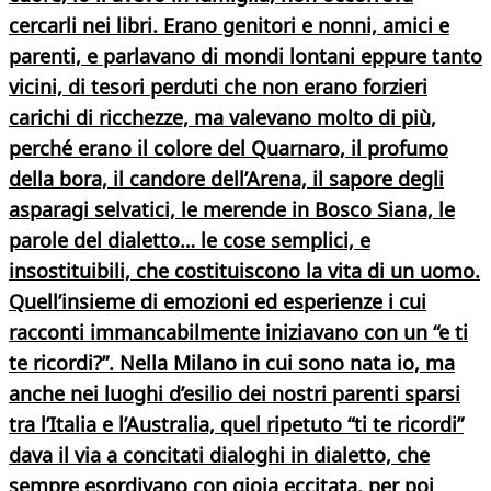
cercarli nei libri. Erano genitori e nonni, amici e
parenti, e parlavano di mondi lontani eppure tanto
vicini, di tesori perduti che non erano forzieri
carichi di ricchezze, ma valevano molto di più,
perché erano il colore del Quarnaro, il profumo
della bora, il candore dell’Arena, il sapore degli
asparagi selvatici, le merende in Bosco Siana, le
parole del dialetto… le cose semplici, e
insostituibili, che costituiscono la vita di un uomo.
Quell’insieme di emozioni ed esperienze i cui
racconti immancabilmente iniziavano con un “e ti
te ricordi?”. Nella Milano in cui sono nata io, ma
anche nei luoghi d’esilio dei nostri parenti sparsi
tra l’Italia e l’Australia, quel ripetuto “ti te ricordi”
dava il via a concitati dialoghi in dialetto, che
sempre esordivano con gioia eccitata, per poi