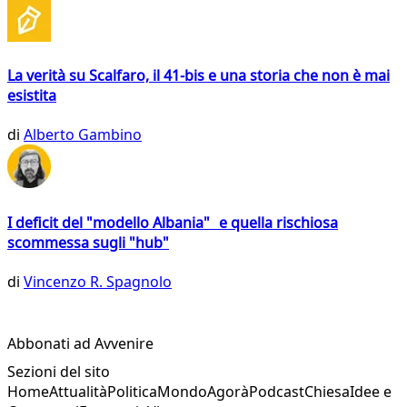
La verità su Scalfaro, il 41-bis e una storia che non è mai
esistita
di
Alberto Gambino
I deficit del "modello Albania" e quella rischiosa
scommessa sugli "hub"
di
Vincenzo R. Spagnolo
Abbonati ad Avvenire
Sezioni del sito
Home
Attualità
Politica
Mondo
Agorà
Podcast
Chiesa
Idee e