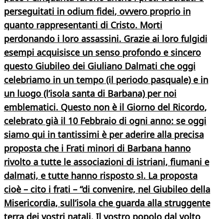
perseguitati in odium fidei
, ovvero proprio in
quanto rappresentanti di Cristo. Morti
perdonando i loro assassini. Grazie ai loro fulgidi
esempi acquisisce un senso profondo e sincero
questo Giubileo dei Giuliano Dalmati che oggi
celebriamo in un tempo (il periodo pasquale) e in
un luogo (l’isola santa di Barbana) per noi
emblematici. Questo
non è il Giorno del Ricordo
,
celebrato già il 10 Febbraio di ogni anno: se oggi
siamo qui in tantissimi è per aderire alla precisa
proposta che i Frati minori di Barbana hanno
rivolto a tutte le associazioni di istriani, fiumani e
dalmati, e tutte hanno risposto sì. La proposta
cioè – cito i frati – “
di convenire, nel Giubileo della
Misericordia, sull’isola che guarda alla struggente
terra dei vostri natali. Il vostro popolo dal volto