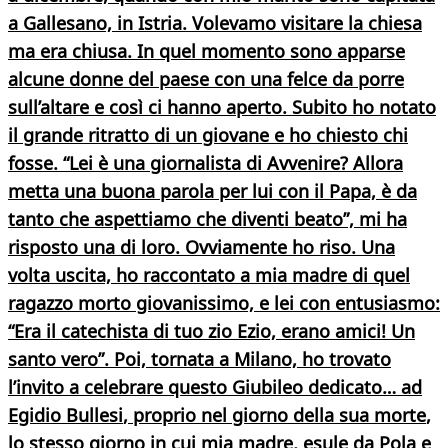
a Gallesano, in Istria. Volevamo visitare la chiesa
ma era chiusa. In quel momento sono apparse
alcune donne del paese con una felce da porre
sull’altare e così ci hanno aperto. Subito ho notato
il grande ritratto di un giovane e ho chiesto chi
fosse. “Lei è una giornalista di Avvenire? Allora
metta una buona parola per lui con il Papa, è da
tanto che aspettiamo che diventi beato”, mi ha
risposto una di loro. Ovviamente ho riso. Una
volta uscita, ho raccontato a mia madre di quel
ragazzo morto giovanissimo, e lei con entusiasmo:
“Era il catechista di tuo zio Ezio, erano amici! Un
santo vero”. Poi, tornata a Milano, ho trovato
l’invito a celebrare questo Giubileo dedicato… ad
Egidio Bullesi
, proprio
nel giorno della sua morte
,
lo stesso giorno in cui mia madre, esule da Pola e