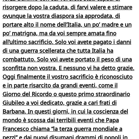
risorgere dopo la caduta, di farvi valere e stimare
ovunque la vostra diaspora sia approdata, di
portare alto il nome dell’Italia, un po’ madre e un
po’ matrigna, ma da voi sempre amata fino
all’ultimo sacrificio. Solo voi avete pagato i danni
di una guerra scellerata che tutta Italia ha
combattuto. Solo voi avete portato il peso di una
sconfitta non vostra. E nessuno vi ha detto grazie.
Oggi finalmente il vostro sacrificio è riconosciuto
e in parte risarcito da grandi eventi, come il
Giorno del Ricordo o questo primo straordinario
Giubileo
a voi dedicato, grazie a cari frati di
Barbana. In questi giorni, in cui la coscienza del
mondo è scossa dai terribili eventi che
Papa
Francesco
chiama “
la terza guerra mondiale a
pezzi
” e dai nuovi disumani drammi di popoli in