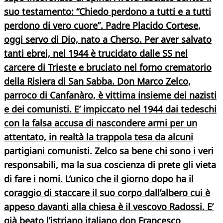
suo testamento: “Chiedo perdono a tutti e a tutti
perdono di vero cuore”.
Padre Placido Cortese
,
oggi servo di Dio, nato a Cherso. Per aver salvato
tanti ebrei, nel 1944 è trucidato dalle SS nel
carcere di Trieste e bruciato nel forno crematorio
della Risiera di San Sabba.
Don Marco Zelco
,
parroco di Canfanàro, è vittima insieme dei nazisti
e dei comunisti. E’ impiccato nel 1944 dai tedeschi
con la falsa accusa di nascondere armi per un
attentato, in realtà la trappola tesa da alcuni
partigiani comunisti. Zelco sa bene chi sono i veri
responsabili, ma la sua coscienza di prete gli vieta
di fare i nomi. L’unico che il giorno dopo ha il
coraggio di staccare il suo corpo dall’albero cui è
appeso davanti alla chiesa è il vescovo Radossi. E’
già beato l’istriano italiano
don Francesco