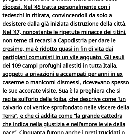
diocesi. Nel ’45 tratta personalmente con i
tedeschi in ritirata, convincendoli da solo a
desistere dalla già iniziata distruzione della città.
Nel ’47, nonostante le ripetute minacce dei titini,
non teme di recarsi a Capodistria per dare le
cresime, ma è ridotto quasi in fin di vita dai
partigiani comunisti in un vile agguato. Gli esuli
dei
109 campi profughi
allestiti in tutta Italia,
soggetti a privazioni e accampati per anni in ex
caserme o manicomi dismessi, ricevevano spesso
le sue accorate visite. Sua è
la preghiera che si
recita sull’orlo della foiba
, che descrive come “un
calvario col vertice sprofondato nelle viscere della
Terra”, e che ci addita come “la grande cattedra
che indica nella giustizia e nell’amore le vie della
pace”.
Cinquanta furono anche i preti trucidati o