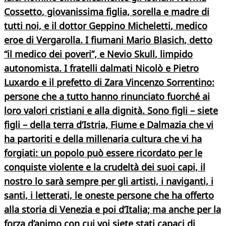
Cossetto
, giovanissima figlia, sorella e madre di
tutti noi, e il
dottor Geppino Micheletti
, medico
eroe di Vergarolla. I fiumani
Mario Blasich
, detto
“il medico dei poveri”, e
Nevio Skull
, limpido
autonomista. I fratelli dalmati
Nicolò e Pietro
Luxardo
e il prefetto di Zara
Vincenzo Sorrentino
:
persone che a tutto hanno rinunciato fuorché ai
loro valori cristiani e alla dignità. Sono figli – siete
figli – della terra d’Istria, Fiume e Dalmazia che vi
ha partoriti e della millenaria cultura che vi ha
forgiati: un popolo può essere ricordato per le
conquiste violente e la crudeltà dei suoi capi, il
nostro lo sarà sempre per gli artisti, i naviganti, i
santi, i letterati, le oneste persone che ha offerto
alla storia di Venezia e poi d’Italia; ma anche per la
forza d’animo con cui voi siete stati capaci di