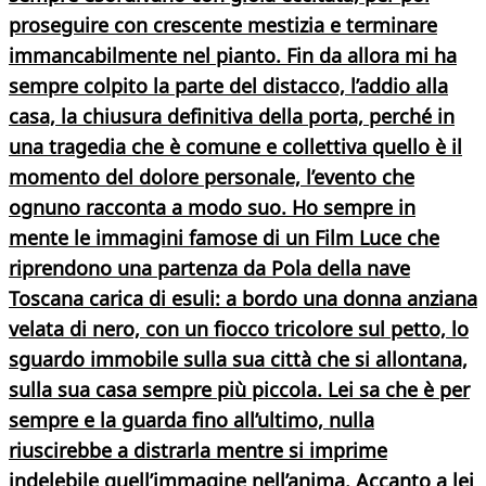
proseguire con crescente mestizia e terminare
immancabilmente nel pianto. Fin da allora mi ha
sempre colpito la parte del distacco, l’addio alla
casa, la chiusura definitiva della porta, perché in
una tragedia che è comune e collettiva quello è il
momento del dolore personale, l’evento che
ognuno racconta a modo suo. Ho sempre in
mente le immagini famose di un Film Luce che
riprendono una partenza da
Pola
della
nave
Toscana
carica di
esuli
: a bordo una donna anziana
velata di nero, con un fiocco tricolore sul petto, lo
sguardo immobile sulla sua città che si allontana,
sulla sua casa sempre più piccola. Lei sa che è per
sempre e la guarda fino all’ultimo, nulla
riuscirebbe a distrarla mentre si imprime
indelebile quell’immagine nell’anima. Accanto a lei