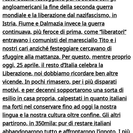
angloamericani la fine della seconda guerra
mondiale e la liberazione dal nazifascismo, in
Istria
,
Fiume
e
Dalmazia
invece la guerra
continuava, più feroce di prima, come “liberatori”
entravano i comunisti del maresciallo Tito e i
nostri cari anziché festeggiare cercavano di
sfuggire alla mattanza. Per questo, mentre proprio
oggi, 25 aprile, il resto d’Italia celebra la
Liberazione, noi dobbiamo ricordare ben altre
vicende. In
pochi rimasero
, per i più disparati
motivi, e per decenni sopportarono una sorta di
esilio in casa propria, calpestati in quanto italiani
ma forti nel conservare fino ad oggi la nostra
lingua e la nostra cultura oltre confine.
Gli altri
partirono, in 350mila
: pur di restare italiani
abbandonarono tutto e affrontarono l’ignoto. I più