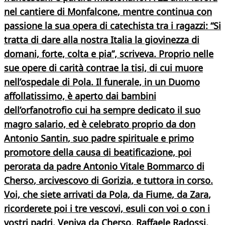
nel cantiere di
Monfalcone
, mentre continua con
passione la sua opera di
catechista
tra i ragazzi: “Si
tratta di dare alla nostra Italia la giovinezza di
domani, forte, colta e pia”, scriveva. Proprio nelle
sue
opere di carità
contrae la tisi, di cui muore
nell’ospedale di Pola. Il funerale, in un Duomo
affollatissimo, è aperto dai bambini
dell’orfanotrofio cui ha sempre dedicato il suo
magro salario, ed è celebrato proprio da
don
Antonio Santin
, suo padre spirituale e primo
promotore della causa di beatificazione, poi
perorata da
padre Antonio Vitale Bommarco
di
Cherso
, arcivescovo di
Gorizia
, e tuttora in corso.
Voi, che siete arrivati da
Pola
, da
Fiume
, da
Zara
,
ricorderete poi i tre vescovi, esuli con voi o con i
vostri padri. Veniva da Cherso,
Raffaele Radossi
,