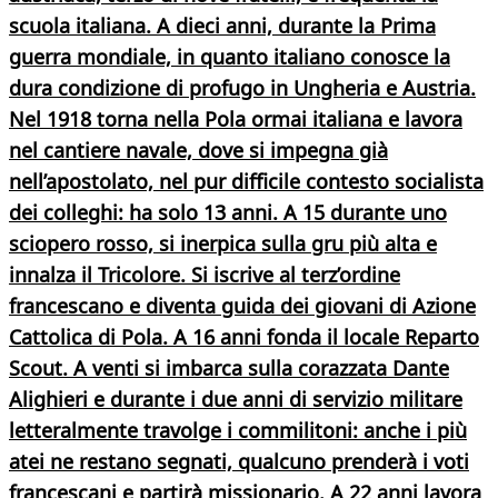
scuola italiana. A dieci anni, durante la Prima
guerra mondiale, in quanto italiano conosce la
dura condizione di
profugo in Ungheria e Austria
.
Nel 1918 torna nella Pola ormai italiana e lavora
nel cantiere navale, dove si impegna già
nell’apostolato, nel pur difficile contesto socialista
dei colleghi: ha solo 13 anni. A 15 durante uno
sciopero rosso, si inerpica sulla gru più alta e
innalza il Tricolore. Si iscrive al
terz’ordine
francescano
e diventa guida dei giovani di
Azione
Cattolica di Pola
. A 16 anni fonda il locale Reparto
Scout
. A venti si imbarca sulla corazzata Dante
Alighieri e durante i due anni di servizio militare
letteralmente travolge i commilitoni: anche i più
atei ne restano segnati, qualcuno prenderà i voti
francescani e partirà missionario. A 22 anni lavora