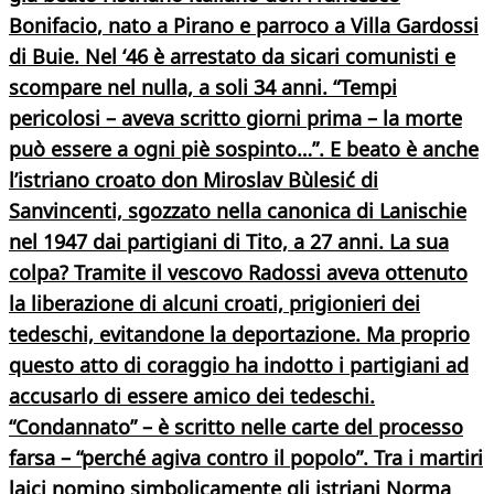
Bonifacio
, nato a Pirano e parroco a Villa Gardossi
di Buie. Nel ‘46 è arrestato da sicari comunisti e
scompare nel nulla, a soli 34 anni. “Tempi
pericolosi – aveva scritto giorni prima – la morte
può essere a ogni piè sospinto…”. E beato è anche
l’istriano croato
don Miroslav Bùlesić
di
Sanvincenti, sgozzato nella canonica di Lanischie
nel 1947 dai partigiani di Tito, a 27 anni. La sua
colpa? Tramite il vescovo Radossi aveva ottenuto
la liberazione di alcuni croati, prigionieri dei
tedeschi, evitandone la deportazione. Ma proprio
questo atto di coraggio ha indotto i partigiani ad
accusarlo di essere amico dei tedeschi.
“Condannato” – è scritto nelle carte del processo
farsa – “perché agiva contro il popolo”.
Tra i martiri
laici
nomino simbolicamente gli istriani
Norma