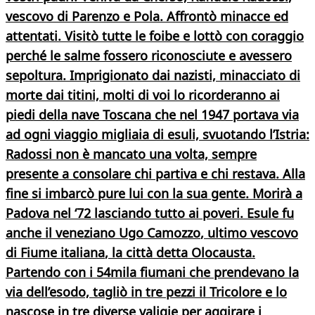
vescovo di Parenzo e Pola
. Affrontò minacce ed
attentati. Visitò tutte le foibe e lottò con coraggio
perché le salme fossero riconosciute e avessero
sepoltura. Imprigionato dai nazisti, minacciato di
morte dai titini, molti di voi lo ricorderanno ai
piedi della nave Toscana che nel 1947 portava via
ad ogni viaggio migliaia di esuli, svuotando l’Istria:
Radossi non è mancato una volta, sempre
presente a consolare chi partiva e chi restava. Alla
fine si imbarcò pure lui con la sua gente. Morirà a
Padova nel ‘72 lasciando tutto ai poveri. Esule fu
anche il veneziano
Ugo Camozzo
,
ultimo vescovo
di Fiume italiana
, la città detta Olocausta.
Partendo con i 54mila fiumani che prendevano la
via dell’esodo, tagliò in tre pezzi il Tricolore e lo
nascose in tre diverse valigie per aggirare i