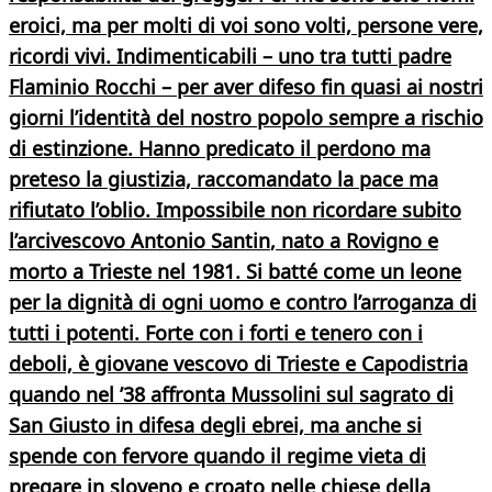
eroici, ma per molti di voi sono volti, persone vere,
ricordi vivi. Indimenticabili – uno tra tutti
padre
Flaminio Rocchi
– per aver difeso fin quasi ai nostri
giorni l’identità del nostro popolo sempre a rischio
di estinzione. Hanno predicato il perdono ma
preteso la giustizia, raccomandato la pace ma
rifiutato l’oblio. Impossibile non ricordare subito
l’arcivescovo Antonio Santin
, nato a Rovigno e
morto a Trieste nel 1981. Si batté come un leone
per la dignità di ogni uomo e contro l’arroganza di
tutti i potenti. Forte con i forti e tenero con i
deboli, è giovane vescovo di
Trieste
e
Capodistria
quando nel ’38 affronta Mussolini sul sagrato di
San Giusto in difesa degli ebrei, ma anche si
spende con fervore quando il regime vieta di
pregare in sloveno e croato nelle chiese della