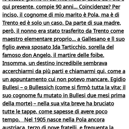
qui presente, compie 90 anni… Coincidenze? Per
inciso, il cognome di mio marito è Pola, ma è di
Trento ed è solo un caso. Da parte di sua madre,
però, il nonno era stato trasferito da Trento come
maestro elementare proprio… a Gallesano e lì suo
figlio aveva sposato Ida Tarticchio, sorella del
famoso
don Angelo
, il
martire delle foibe
.
Insomma, un destino incredibile sembrava
accerchiarmi da più parti e chiamarmi qui, come a
un appuntamento cui non potevo mancare.
Egidio
Bullesi
– o
Bullessich
(come si firmò tutta la vita; il
suo cognome fu mutato in Bullesi due mesi prima
della morte) – nella sua vita breve ha bruciato
tutte le tappe, come sapesse di avere poco
tempo. Nel 1905 nasce nella
Pola
ancora
austriaca, terzo di nove fratelli, e frequenta la