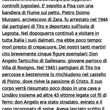
controlli jugoslavi. E’ sepolto a Pisa con una
bandiera di Fiume sul petto.
Pietro Doimo
Munzani
,
arcivescovo di Zara
, fu arrestato nel 1944
dai partigiani di Tito e deportato sull’isola di
Lagosta. Nel dopoguerra continuò a visitare in
tutta Italia i suoi dalmati, ma ebbe poco tempo:
morì presto di crepacuore.
Dei nostri tanti martiri
cito brevemente cinque figure esemplari:
Don
Angelo Tarticchio
di Gallesano, giovane parroco di
Villa di Rovigno. Nel 1943 i partigiani di Tito tra
percosse e bestemmie lo rinchiudono nel castello
di Pisino, dove rivive la passione di Cristo. Il suo
corpo verrà riesumato poco dopo in una cava a
Lindàro insieme ad altre 43 vittime legate col fil di
ferro: don Angelo era stato straziato, evirato e il
capo incoronato di spine. Aveva lasciato scritto il