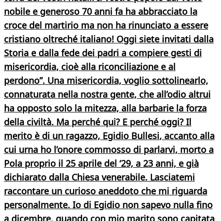
nobile e generoso 70 anni fa ha abbracciato la
croce del martirio ma non ha rinunciato a essere
cristiano oltreché italiano! Oggi siete invitati dalla
Storia e dalla fede dei padri a compiere gesti di
misericordia, cioè alla riconciliazione e al
perdono
”.
Una misericordia,
voglio sottolinearlo,
connaturata nella nostra gente, che all’odio altrui
ha opposto solo la mitezza, alla barbarie la forza
della civiltà. Ma perché qui? E perché oggi? Il
merito è di un ragazzo,
Egidio Bullesi
, accanto alla
cui urna ho l’onore commosso di parlarvi, morto a
Pola proprio il 25 aprile del ‘29, a 23 anni, e già
dichiarato dalla Chiesa venerabile
. Lasciatemi
raccontare un curioso aneddoto che mi riguarda
personalmente. Io di Egidio non sapevo nulla fino
a dicembre, quando con mio marito sono capitata