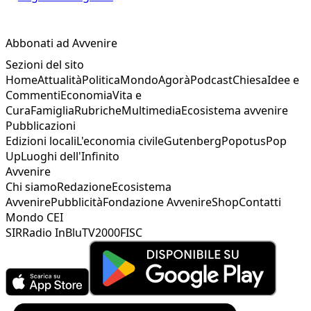
Abbonati ad Avvenire
Sezioni del sito
Home
Attualità
Politica
Mondo
Agorà
Podcast
Chiesa
Idee e
Commenti
Economia
Vita e
Cura
Famiglia
Rubriche
Multimedia
Ecosistema avvenire
Pubblicazioni
Edizioni locali
L'economia civile
Gutenberg
Popotus
Pop
Up
Luoghi dell'Infinito
Avvenire
Chi siamo
Redazione
Ecosistema
Avvenire
Pubblicità
Fondazione Avvenire
Shop
Contatti
Mondo CEI
SIR
Radio InBlu
TV2000
FISC