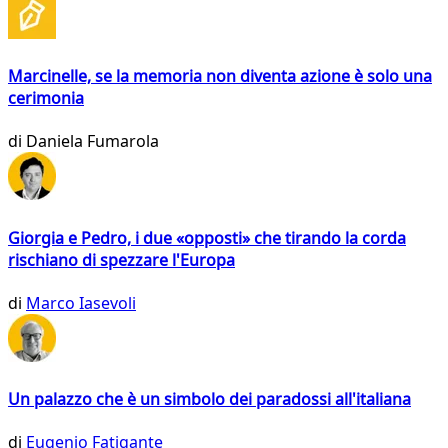
Marcinelle, se la memoria non diventa azione è solo una
cerimonia
di
Daniela Fumarola
Giorgia e Pedro, i due «opposti» che tirando la corda
rischiano di spezzare l'Europa
di
Marco Iasevoli
Un palazzo che è un simbolo dei paradossi all'italiana
di
Eugenio Fatigante