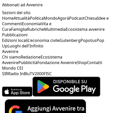
Abbonati ad Avvenire
Sezioni del sito
Home
Attualità
Politica
Mondo
Agorà
Podcast
Chiesa
Idee e
Commenti
Economia
Vita e
Cura
Famiglia
Rubriche
Multimedia
Ecosistema avvenire
Pubblicazioni
Edizioni locali
L'economia civile
Gutenberg
Popotus
Pop
Up
Luoghi dell'Infinito
Avvenire
Chi siamo
Redazione
Ecosistema
Avvenire
Pubblicità
Fondazione Avvenire
Shop
Contatti
Mondo CEI
SIR
Radio InBlu
TV2000
FISC