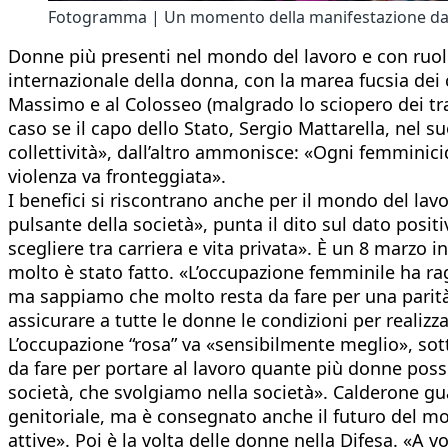
Fotogramma | Un momento della manifestazione dav
Donne più presenti nel mondo del lavoro e con ruoli
internazionale della donna, con la marea fucsia dei 
Massimo e al Colosseo (malgrado lo sciopero dei tra
caso se il capo dello Stato, Sergio Mattarella, nel s
collettività», dall’altro ammonisce: «Ogni femminici
violenza va fronteggiata».
I benefici si riscontrano anche per il mondo del lavo
pulsante della società», punta il dito sul dato pos
scegliere tra carriera e vita privata». È un 8 marzo
molto è stato fatto. «L’occupazione femminile ha ragg
ma sappiamo che molto resta da fare per una parità
assicurare a tutte le donne le condizioni per realizza
L’occupazione “rosa” va «sensibilmente meglio», sot
da fare per portare al lavoro quante più donne possibi
società, che svolgiamo nella società». Calderone gu
genitoriale, ma è consegnato anche il futuro del m
attive». Poi è la volta delle donne nella Difesa. «A 