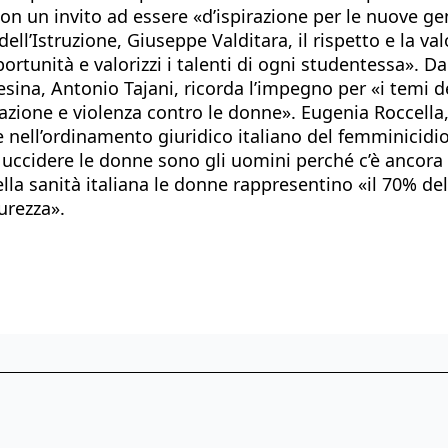
Con un invito ad essere «d’ispirazione per le nuove g
 dell’Istruzione, Giuseppe Valditara, il rispetto e la v
ortunità e valorizzi i talenti di ogni studentessa». D
nesina, Antonio Tajani, ricorda l’impegno per «i temi 
zione e violenza contro le donne». Eugenia Roccella, 
one nell’ordinamento giuridico italiano del femminic
uccidere le donne sono gli uomini perché c’è ancora u
lla sanità italiana le donne rappresentino «il 70% d
urezza».