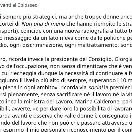
anti al Colosseo
 sempre più strategici, ma anche troppe donne ancor
cortei di
Non una di meno
che hanno riempito le strad
sporti), coincide con una nuova radiografia a tutto
uo messaggio da un lato rileva come dalle politiche pe
dio, ogni discriminazione, ogni maltrattamento, sono 
ro, ricorda invece la presidente del Consiglio, Giorgi
itivo dell’occupazione, non senza dimenticare che è 
 in cui riecheggia dunque la necessità di continuare a
iunto il livello più alto di sempre, superando i 10 mi
 piena in ogni ambito», ricorda via
social
la premier 
rsi pienamente, senza sacrificare né il lavoro né la vi
tolinea la ministra del Lavoro, Marina Calderone, par
li, avverte, «e per dare loro la possibilità di lavorare
arda avanti e osserva che «alle donne è consegnato il
ondo del lavoro che non può che passare attraverso u
voi esprimo il mio personale riconoscimento per il con