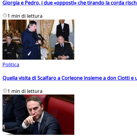
Giorgia e Pedro, i due «opposti» che tirando la corda risc
1 min di lettura
Politica
Quella visita di Scalfaro a Corleone insieme a don Ciotti e u
1 min di lettura