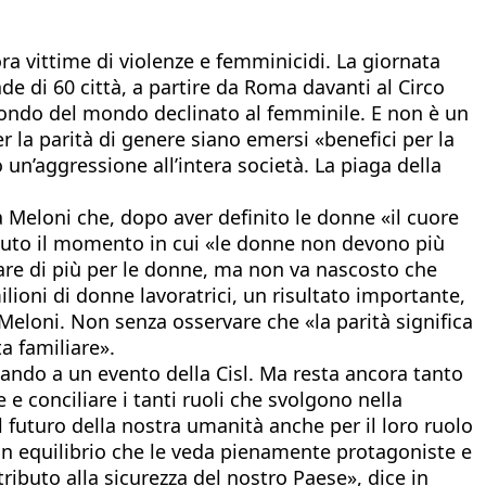
a vittime di violenze e femminicidi. La giornata
e di 60 città, a partire da Roma davanti al Circo
 tondo del mondo declinato al femminile. E non è un
r la parità di genere siano emersi «benefici per la
un’aggressione all’intera società. La piaga della
a Meloni che, dopo aver definito le donne «il cuore
venuto il momento in cui «le donne non devono più
 fare di più per le donne, ma non va nascosto che
lioni di donne lavoratrici, un risultato importante,
Meloni. Non senza osservare che «la parità significa
ta familiare».
lando a un evento della Cisl. Ma resta ancora tanto
 e conciliare i tanti ruoli che svolgono nella
 futuro della nostra umanità anche per il loro ruolo
n equilibrio che le veda pienamente protagoniste e
tributo alla sicurezza del nostro Paese», dice in