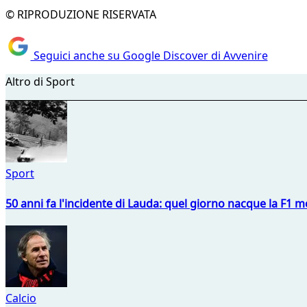
© RIPRODUZIONE RISERVATA
Seguici anche su Google Discover di Avvenire
Altro di Sport
Sport
50 anni fa l'incidente di Lauda: quel giorno nacque la F1 mo
Calcio