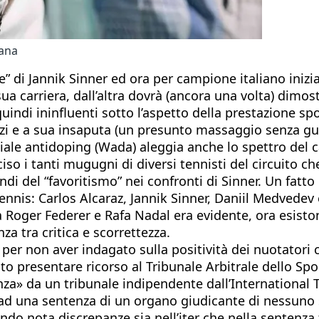
iana
e” di Jannik Sinner ed ora per campione italiano iniz
ua carriera, dall’altra dovrà (ancora una volta) dimos
indi ininfluenti sotto l’aspetto della prestazione spor
rzi e a sua insaputa (un presunto massaggio senza guan
diale antidoping (Wada) aleggia anche lo spettro del 
iso i tanti mugugni di diversi tennisti del circuito 
di del “favoritismo” nei confronti di Sinner. Un fatto
tennis: Carlos Alcaraz, Jannik Sinner, Daniil Medvedev
a Roger Federer e Rafa Nadal era evidente, ora esiston
za tra critica e scorrettezza.
r non aver indagato sulla positività dei nuotatori cin
uto presentare ricorso al Tribunale Arbitrale dello Spo
nza» da un tribunale indipendente dall’International 
ad una sentenza di un organo giudicante di nessuno s
ndo nota discrepanze sia nell’iter che nella sentenza f