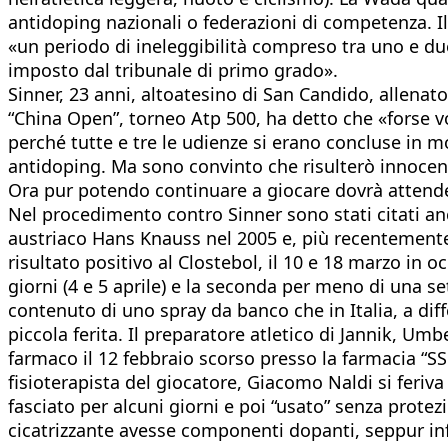
antidoping nazionali o federazioni di competenza. Il
«un periodo di ineleggibilità compreso tra uno e due
imposto dal tribunale di primo grado».
Sinner, 23 anni, altoatesino di San Candido, allenat
“China Open”, torneo Atp 500, ha detto che «forse v
perché tutte e tre le udienze si erano concluse in 
antidoping. Ma sono convinto che risulterò innocen
Ora pur potendo continuare a giocare dovrà attende
Nel procedimento contro Sinner sono stati citati an
austriaco Hans Knauss nel 2005 e, più recentemente,
risultato positivo al Clostebol, il 10 e 18 marzo in
giorni (4 e 5 aprile) e la seconda per meno di una se
contenuto di uno spray da banco che in Italia, a diff
piccola ferita. Il preparatore atletico di Jannik, Um
farmaco il 12 febbraio scorso presso la farmacia “SS T
fisioterapista del giocatore, Giacomo Naldi si feriva 
fasciato per alcuni giorni e poi “usato” senza prote
cicatrizzante avesse componenti dopanti, seppur inf