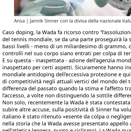
Ansa | Jannik Sinner con la divisa della nazionale ital
Caso doping, la Wada fa ricorso contro “l’assoluzion
del tennis mondiale, se da una parte proseguirà la s
bassi livelli - meno di un miliardesimo di grammo, qu
controlli nel suo corpo siano entrati per colpa di te
E su questa - inaspettata - azione dell’agenzia mon
inaspettato per certi aspetti. Sicuramente hanno inc
mondiale antidoping dell’eccessiva protezione e quin
di competitività negli attuali vertici del mondo del 
differenza del passato quando la stima e l’affetto tr
l’accesso, a volte non distinguendo la sottile differen
Non solo, recentemente la Wada è stata contestata pe
subire altre accuse, sulla positività di Sinner ha vol
italiano è stato ritenuto «esente da colpa o neglige
nella storia che la Wada avesse presentato appello 
nell’atletica leggera, nuoto e ciclismo). La Wada qua