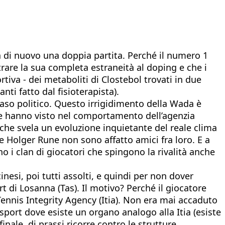
ia di nuovo una doppia partita. Perché il numero 1
trare la sua completa estraneità al doping e che i
tiva - dei metaboliti di Clostebol trovati in due
ti fatto dal fisioterapista).
caso politico. Questo irrigidimento della Wada è
che hanno visto nel comportamento dell’agenzia
 che svela un evoluzione inquietante del reale clima
 e Holger Rune non sono affatto amici fra loro. E a
o i clan di giocatori che spingono la rivalità anche
esi, poi tutti assolti, e quindi per non dover
rt di Losanna (Tas). Il motivo? Perché il giocatore
Tennis Integrity Agency (Itia). Non era mai accaduto
port dove esiste un organo analogo alla Itia (esiste
inale, di prassi ricorre contro le strutture