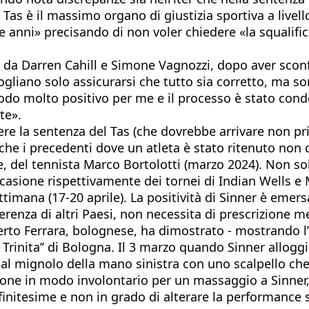
 Tas è il massimo organo di giustizia sportiva a livel
 anni» precisando di non voler chiedere «la squalifica
o da Darren Cahill e Simone Vagnozzi, dopo aver sconf
ogliano solo assicurarsi che tutto sia corretto, ma s
modo molto positivo per me e il processo è stato con
te».
re la sentenza del Tas (che dovrebbe arrivare non pr
che i precedenti dove un atleta è stato ritenuto non 
 del tennista Marco Bortolotti (marzo 2024). Non solo
 occasione rispettivamente dei tornei di Indian Wells 
ttimana (17-20 aprile). La positività di Sinner è emers
erenza di altri Paesi, non necessita di prescrizione me
berto Ferrara, bolognese, ha dimostrato - mostrando l’
rinita’’ di Bologna. Il 3 marzo quando Sinner alloggiav
al mignolo della mano sinistra con uno scalpello che vi
zione in modo involontario per un massaggio a Sinner,
initesime e non in grado di alterare la performance s