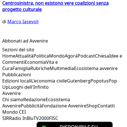
Centrosinistra, non esistono vere coalizioni senza
progetto culturale
di
Marco Iasevoli
Abbonati ad Avvenire
Sezioni del sito
Home
Attualità
Politica
Mondo
Agorà
Podcast
Chiesa
Idee e
Commenti
Economia
Vita e
Cura
Famiglia
Rubriche
Multimedia
Ecosistema avvenire
Pubblicazioni
Edizioni locali
L'economia civile
Gutenberg
Popotus
Pop
Up
Luoghi dell'Infinito
Avvenire
Chi siamo
Redazione
Ecosistema
Avvenire
Pubblicità
Fondazione Avvenire
Shop
Contatti
Mondo CEI
SIR
Radio InBlu
TV2000
FISC