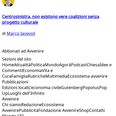
Centrosinistra, non esistono vere coalizioni senza
progetto culturale
di
Marco Iasevoli
Abbonati ad Avvenire
Sezioni del sito
Home
Attualità
Politica
Mondo
Agorà
Podcast
Chiesa
Idee e
Commenti
Economia
Vita e
Cura
Famiglia
Rubriche
Multimedia
Ecosistema avvenire
Pubblicazioni
Edizioni locali
L'economia civile
Gutenberg
Popotus
Pop
Up
Luoghi dell'Infinito
Avvenire
Chi siamo
Redazione
Ecosistema
Avvenire
Pubblicità
Fondazione Avvenire
Shop
Contatti
Mondo CEI