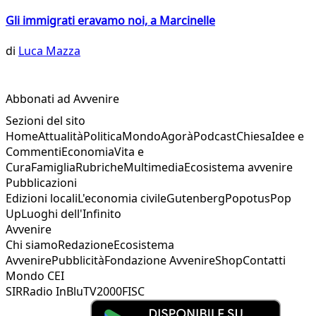
Gli immigrati eravamo noi, a Marcinelle
di
Luca Mazza
Abbonati ad Avvenire
Sezioni del sito
Home
Attualità
Politica
Mondo
Agorà
Podcast
Chiesa
Idee e
Commenti
Economia
Vita e
Cura
Famiglia
Rubriche
Multimedia
Ecosistema avvenire
Pubblicazioni
Edizioni locali
L'economia civile
Gutenberg
Popotus
Pop
Up
Luoghi dell'Infinito
Avvenire
Chi siamo
Redazione
Ecosistema
Avvenire
Pubblicità
Fondazione Avvenire
Shop
Contatti
Mondo CEI
SIR
Radio InBlu
TV2000
FISC