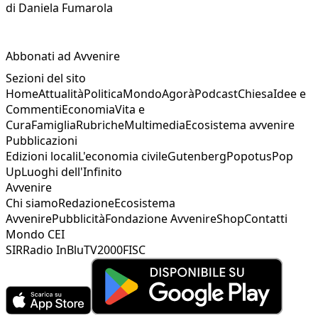
di
Daniela Fumarola
Abbonati ad Avvenire
Sezioni del sito
Home
Attualità
Politica
Mondo
Agorà
Podcast
Chiesa
Idee e
Commenti
Economia
Vita e
Cura
Famiglia
Rubriche
Multimedia
Ecosistema avvenire
Pubblicazioni
Edizioni locali
L'economia civile
Gutenberg
Popotus
Pop
Up
Luoghi dell'Infinito
Avvenire
Chi siamo
Redazione
Ecosistema
Avvenire
Pubblicità
Fondazione Avvenire
Shop
Contatti
Mondo CEI
SIR
Radio InBlu
TV2000
FISC