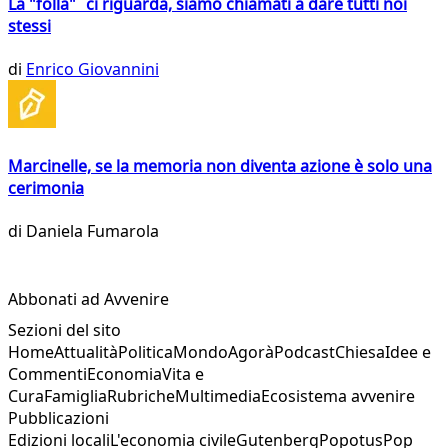
La "folla" ci riguarda, siamo chiamati a dare tutti noi
stessi
di
Enrico Giovannini
Marcinelle, se la memoria non diventa azione è solo una
cerimonia
di
Daniela Fumarola
Abbonati ad Avvenire
Sezioni del sito
Home
Attualità
Politica
Mondo
Agorà
Podcast
Chiesa
Idee e
Commenti
Economia
Vita e
Cura
Famiglia
Rubriche
Multimedia
Ecosistema avvenire
Pubblicazioni
Edizioni locali
L'economia civile
Gutenberg
Popotus
Pop