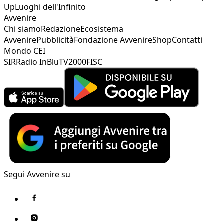
Up
Luoghi dell'Infinito
Avvenire
Chi siamo
Redazione
Ecosistema
Avvenire
Pubblicità
Fondazione Avvenire
Shop
Contatti
Mondo CEI
SIR
Radio InBlu
TV2000
FISC
Segui Avvenire su