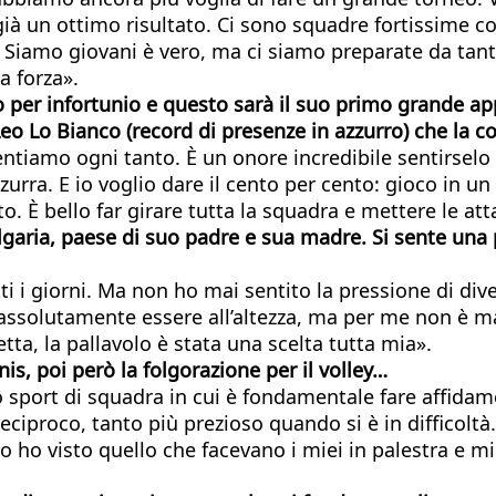
ià un ottimo risultato. Ci sono squadre fortissime co
a. Siamo giovani è vero, ma ci siamo preparate da tan
a forza».
so per infortunio e questo sarà il suo primo grande ap
Leo Lo Bianco (record di presenze in azzurro) che la 
ntiamo ogni tanto. È un onore incredibile sentirselo 
urra. E io voglio dare il cento per cento: gioco in un
 È bello far girare tutta la squadra e mettere le atta
ulgaria, paese di suo padre e sua madre. Si sente una 
ti i giorni. Ma non ho mai sentito la pressione di div
solutamente essere all’altezza, ma per me non è mai 
ta, la pallavolo è stata una scelta tutta mia».
nis, poi però la folgorazione
per il volley…
to sport di squadra in cui è fondamentale fare affid
ciproco, tanto più prezioso quando si è in difficoltà.
o ho visto quello che facevano i miei in palestra e mi