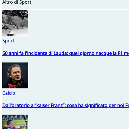
Altro di Sport
Sport
50 anni fa l'incidente di Lauda: quel giorno nacque la F1 mo
Calcio
Dall'oratorio a “kaiser Franz”: cosa ha significato per noi 