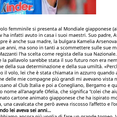
avolo femminile si presenta al Mondiale giapponese (a
v ha infatti avuto in casa i suoi maestri. Suo padre, A
pre è anche sua madre, la bulgara Kamelia Arsenova, 
ue anni, ma sono in tanti a scommettere sulle sue man
 Mazzanti l’ha scelta come regista della sua Nazionale
he la pallavolo sarebbe stata il suo futuro non era n
e della sua determinazione e della sua umiltà. «Perch
ato il volo, lei che è stata chiamata in azzurro quand
ne delle mie compagne più grandi mi avevano vista n
assano al Club Italia e poi a Conegliano, Bergamo e q
 nome all’anagrafe Ofelia, che significa “colei che ai
unato cartone animato giapponese che ha ispirato molte
una cavalcata che però aveva riscosso l’affetto e l’or
ando lei aveva sei anni…
bbiamo ancora più voglia di fare un grande torneo. 