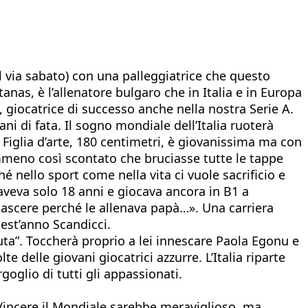
l via sabato) con una palleggiatrice che questo
tanas, è l’allenatore bulgaro che in Italia e in Europa
giocatrice di successo anche nella nostra Serie A.
i di fata. Il sogno mondiale dell’Italia ruoterà
. Figlia d’arte, 180 centimetri, è giovanissima ma con
emmeno così scontato che bruciasse tutte le tappe
é nello sport come nella vita ci vuole sacrificio e
o aveva solo 18 anni e giocava ancora in B1 a
ascere perché le allenava papà…». Una carriera
uest’anno Scandicci.
uta”. Toccherà proprio a lei innescare Paola Egonu e
 delle giovani giocatrici azzurre. L’Italia riparte
goglio di tutti gli appassionati.
Vincere il Mondiale sarebbe meraviglioso, ma