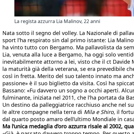
La regista azzurra Lia Malinov, 22 anni
Nata sotto il segno del volley. La Nazionale di pall
sport l’ha respirato sin dal primo istante: Lia Malino
ha vinto tutto con Bergamo. Ma pallavolista da sem
Lia, venuta alla luce a Bergamo, ha oggi solo ventid
inevitabilmente attorno a lei, visto che il ct Davide
la maturità già della veterana, se era prevedibile c
così in fretta. Merito del suo talento innato ma anch
passione» è il suo biglietto da visita. Così ha spicc
Bassano: «Fu davvero un sogno a occhi aperti. Alcu
fulminante, iniziata nel 2011, che l’ha portata da B
Un destino da palleggiatrice racchiuso anche nel suo
le altre compagne nella terra di
Mila e Shiro,
il fort
dal quarto posto amaro dell’ultimo Mondiale in casa, 
Ma l’unica medaglia d’oro azzurra risale al 2002, qu
«Già, è passato davvero troppo tempo. Per questo a