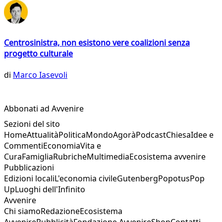
Centrosinistra, non esistono vere coalizioni senza
progetto culturale
di
Marco Iasevoli
Abbonati ad Avvenire
Sezioni del sito
Home
Attualità
Politica
Mondo
Agorà
Podcast
Chiesa
Idee e
Commenti
Economia
Vita e
Cura
Famiglia
Rubriche
Multimedia
Ecosistema avvenire
Pubblicazioni
Edizioni locali
L'economia civile
Gutenberg
Popotus
Pop
Up
Luoghi dell'Infinito
Avvenire
Chi siamo
Redazione
Ecosistema
Avvenire
Pubblicità
Fondazione Avvenire
Shop
Contatti